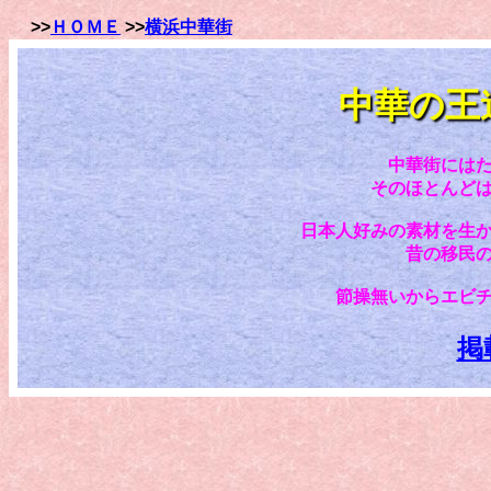
>>
ＨＯＭＥ
>>
横浜中華街
中華の王
中華街には
そのほとんど
日本人好みの素材を生
昔の移民
節操無いからエビ
掲