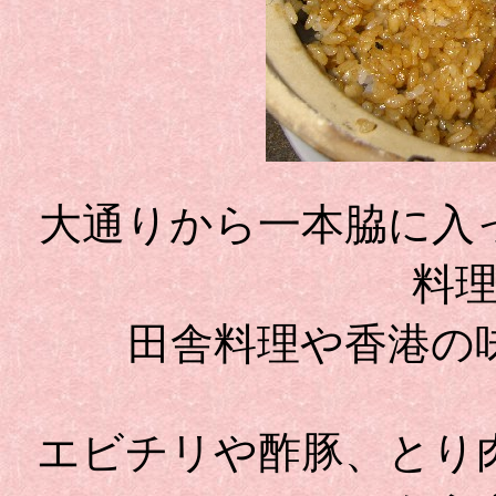
大通りから一本脇に入
料
田舎料理や香港の
エビチリや酢豚、とり