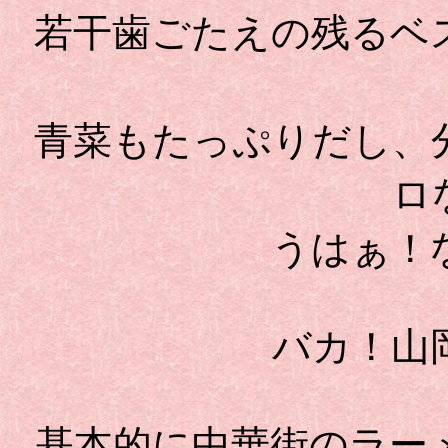
若干歯ごたえの残るベ
青菜もたっぷりだし、
ロ
うはぁ！
バカ！山
基本的に中華街のラー