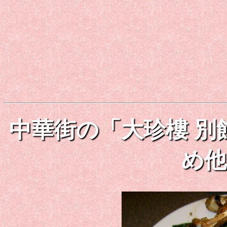
中華街の「大珍樓 別
め他