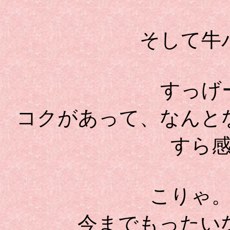
そして牛
すっげ
コクがあって、なんと
すら
こりゃ
今までもったい