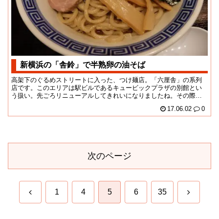
新横浜の「舎鈴」で半熟卵の油そば
高架下のぐるめストリートに入った、つけ麺店。「六厘舎」の系列
店です。このエリアは駅ビルであるキュービックプラザの別館とい
う扱い。先ごろリニューアルしてきれいになりましたね。その際、
新店もいくつか加わっ...
17.06.02
0
次のページ
前
次
1
4
5
6
35
へ
へ