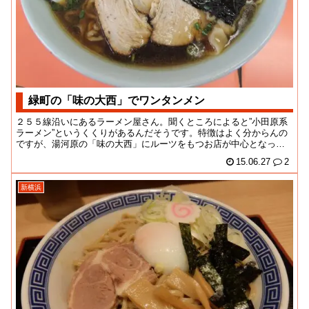
緑町の「味の大西」でワンタンメン
２５５線沿いにあるラーメン屋さん。聞くところによると”小田原系
ラーメン”というくくりがあるんだそうです。特徴はよく分からんの
ですが、湯河原の「味の大西」にルーツをもつお店が中心となって
るんだそうな。そ...
15.06.27
2
新横浜