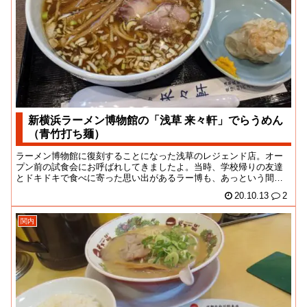
新横浜ラーメン博物館の「浅草 来々軒」でらうめん
（青竹打ち麺）
ラーメン博物館に復刻することになった浅草のレジェンド店。オー
プン前の試食会にお呼ばれしてきましたよ。当時、学校帰りの友達
とドキドキで食べに寄った思い出があるラー博も、あっという間に
25年かぁ。全国の有...
20.10.13
2
関内