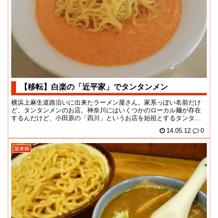
【移転】白楽の「近平家」でタンタンメン
横浜上麻生道路沿いに出来たラーメン屋さん。家系っぽい名前だけ
ど、タンタンメンのお店。神奈川にはいくつかのローカル麺が存在
するんだけど、小田原の「四川」というお店を始祖とするタンタン
メンもその一つ。私も...
14.05.12
0
阪東橋