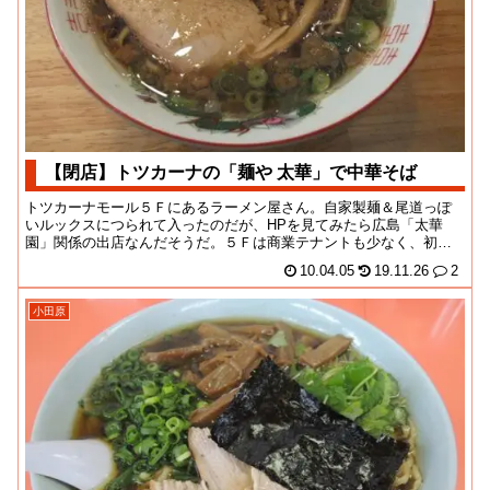
【閉店】トツカーナの「麺や 太華」で中華そば
トツカーナモール５Ｆにあるラーメン屋さん。自家製麺＆尾道っぽ
いルックスにつられて入ったのだが、HPを見てみたら広島「太華
園」関係の出店なんだそうだ。５Ｆは商業テナントも少なく、初日
から閑散とした状況。...
10.04.05
19.11.26
2
小田原