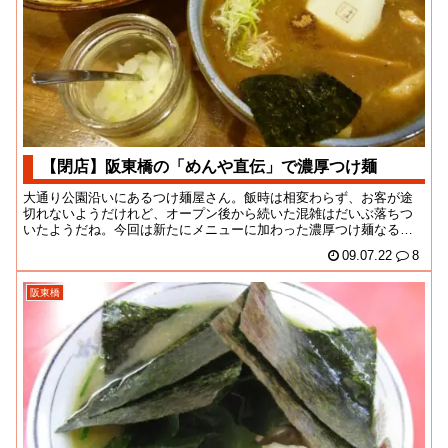
【閉店】阪東橋の「めんや直伝」で濃厚つけ麺
大通り公園沿いにあるつけ麺屋さん。飯時は相変わらず、お客が途
切れないようだけれど、オープン後から続いた混雑はだいぶ落ちつ
いたようだね。今回は新たにメニューに加わった濃厚つけ麺なるも
のが目当て！つけ汁が...
09.07.22
8
阪東橋