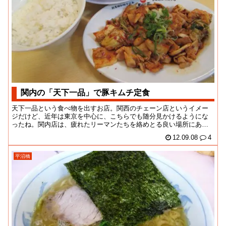
関内の「天下一品」で豚キムチ定食
天下一品という食べ物を出すお店。関西のチェーン店というイメー
ジだけど、近年は東京を中心に、こちらでも随分見かけるようにな
ったね。関内店は、疲れたリーマンたちを絡めとる良い場所にあ
る。今のところ市内では...
12.09.08
4
平沼橋