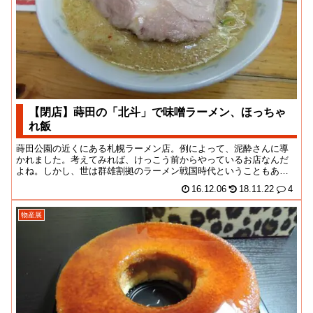
【閉店】蒔田の「北斗」で味噌ラーメン、ほっちゃ
れ飯
蒔田公園の近くにある札幌ラーメン店。例によって、泥酔さんに導
かれました。考えてみれば、けっこう前からやっているお店なんだ
よね。しかし、世は群雄割拠のラーメン戦国時代ということもあっ
て、いまいち評判が聞...
16.12.06
18.11.22
4
物産展