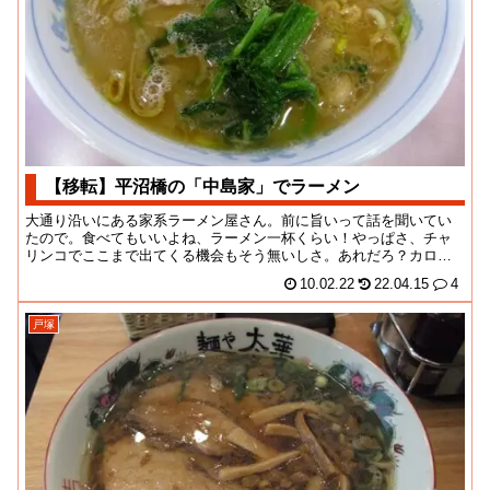
【移転】平沼橋の「中島家」でラーメン
大通り沿いにある家系ラーメン屋さん。前に旨いって話を聞いてい
たので。食べてもいいよね、ラーメン一杯くらい！やっぱさ、チャ
リンコでここまで出てくる機会もそう無いしさ。あれだろ？カロリ
ー的にも帰り道で燃え...
10.02.22
22.04.15
4
戸塚