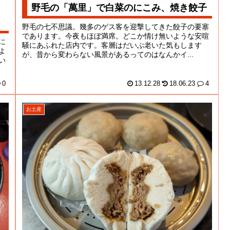
野毛の「萬里」で白菜のにこみ、焼き餃子
野毛の七不思議。幾多のゲス客を迎撃してきた餃子の要塞
であります。今夜もほぼ満席。どこか情け無いような安喧
に
騒にあふれた店内です。客層はだいぶ老いた気もします
よ
が、昔から変わらない風景があるってのはなんかイ...
い
0
13.12.28
18.06.23
4
お土産