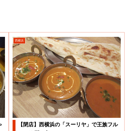
西横浜
ゃ
【閉店】西横浜の「スーリヤ」で王族フル