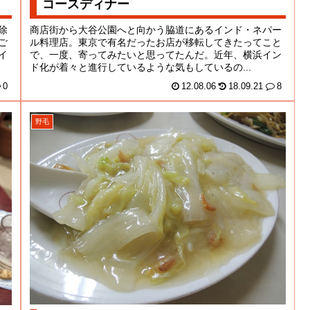
コースディナー
除
商店街から大谷公園へと向かう脇道にあるインド・ネパー
ご
ル料理店。東京で有名だったお店が移転してきたってこと
イ
で、一度、寄ってみたいと思ってたんだ。近年、横浜イン
ド化が着々と進行しているような気もしているの...
0
12.08.06
18.09.21
8
野毛