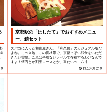
あ
京都駅の「はしたて」でおすすめメニュ
ー、鯖セット
あ
スバコに入った和食屋さん。「和久傳」のカジュアル版だ
場
よね。この立地、この価格帯で、京都っぽい和食をいただ
。
きたい需要。これは半端ないレベルで存在するわけなんで
すよ！懐石とか割烹コースとか、重たいの！八寸...
0
13.10.08
0