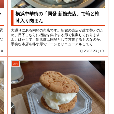
い
横浜中華街の「同發 新館売店」で筍と椎
茸入り肉まん
駅
大通りにある同発の売店です。新館の売店が建て替えのた
め、目下こちらに機能を集中する形で営業しております
だ
よ。はたして、新店舗は同發として営業するものなのか。
手狭な本店を移す形でドーンとリニューアルしてく...
0
23.02.23
0
関内