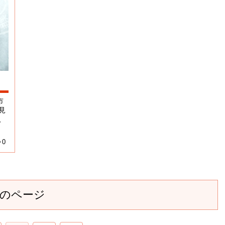
市
見
、
0
のページ