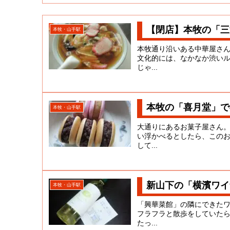
【閉店】本牧の「三
本牧・山手駅
本牧通り沿いある中華屋さ
文化的には、なかなか渋い
じゃ...
本牧の「喜月堂」で
本牧・山手駅
大通りにあるお菓子屋さん
い浮かべるとしたら、この
して...
新山下の「横濱ワイ
本牧・山手駅
「興華菜館」の隣にできた
フラフラと散歩をしていた
たっ...