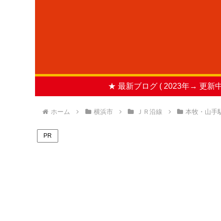
★ 最新ブログ ( 2023年→ 更新中
ホーム
横浜市
ＪＲ沿線
本牧・山手
PR