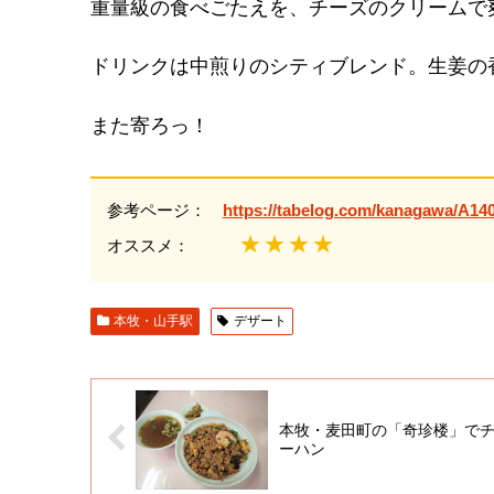
重量級の食べごたえを、チーズのクリームで
ドリンクは中煎りのシティブレンド。生姜の
また寄ろっ！
参考ページ：
https://tabelog.com/kanagawa/A14
★★★★
オススメ：
本牧・山手駅
デザート
本牧・麦田町の「奇珍楼」で
ーハン