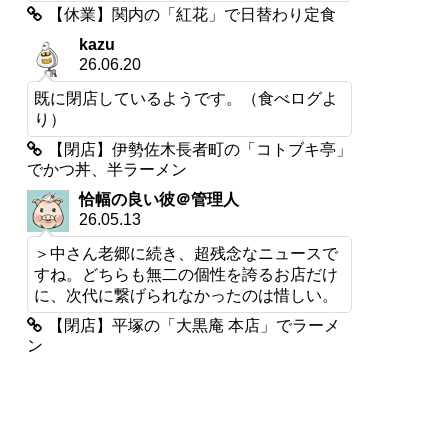
【休業】関内の「紅花」で日替わり定食
kazu
26.06.20
既に閉店しているようです。（食べログよ
り）
【閉店】伊勢佐木長者町の「コトブキ亭」
でかつ丼、半ラーメン
恰幅の良い彼＠管理人
26.05.13
＞中さん老郷に続き、超残念なニュースで
すね。どちらも無二の個性を誇るお店だけ
に、次代に繋げられなかったのは惜しい。
【閉店】平塚の「大黒庵 本店」でラーメ
ン