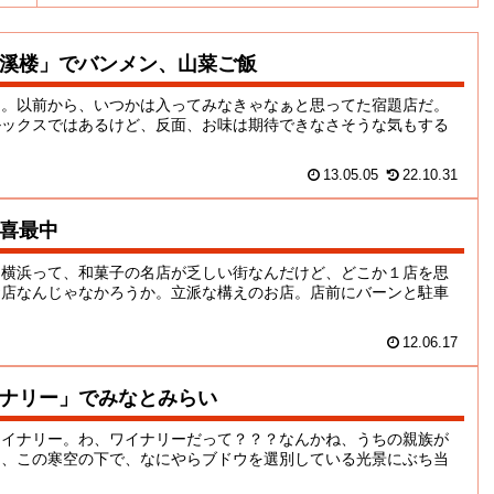
溪楼」でバンメン、山菜ご飯
ん。以前から、いつかは入ってみなきゃなぁと思ってた宿題店だ。
ルックスではあるけど、反面、お味は期待できなさそうな気もする
13.05.05
22.10.31
喜最中
。横浜って、和菓子の名店が乏しい街なんだけど、どこか１店を思
お店なんじゃなかろうか。立派な構えのお店。店前にバーンと駐車
12.06.17
ナリー」でみなとみらい
ワイナリー。わ、ワイナリーだって？？？なんかね、うちの親族が
ら、この寒空の下で、なにやらブドウを選別している光景にぶち当