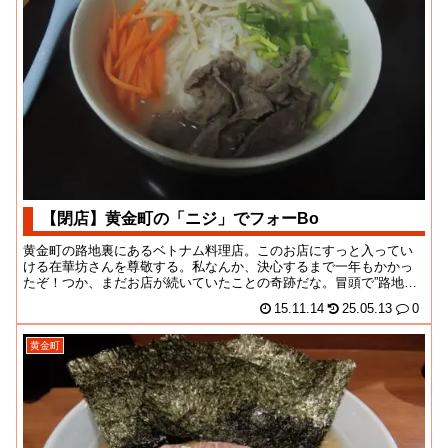
【閉店】黄金町の「ニジ」でフォーBo
黄金町の路地裏にあるベトナム料理店。このお店にすっと入ってい
ける在華坊さんを尊敬する。私なんか、決心するまで一年もかかっ
たぞ！つか、まだお店が続いていたことの奇跡だな。冒頭で”路地
裏”なんて、かわいく...
15.11.14
25.05.13
0
黄金町