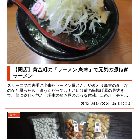
【閉店】黄金町の「ラーメン 鳥末」で元気の源ねぎ
ラーメン
スリーエフの裏手に出来たラーメン屋さん。やきとり鳥末の傘下な
のかと思ったら、違うんだってね！お店は前の串揚げ屋の居抜き
で、壁に鏡月が並ぶ、場末の飲み屋のような体裁。店のオッチャン
は気のいい感じ。営業は...
13.08.06
25.05.13
0
黄金町