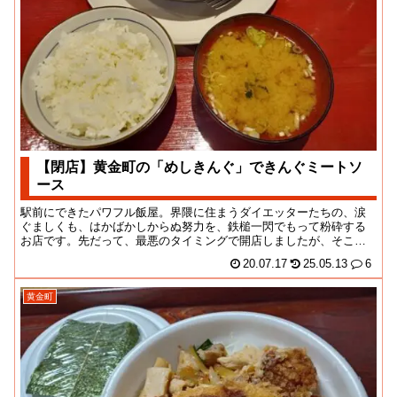
【閉店】黄金町の「めしきんぐ」できんぐミートソ
ース
駅前にできたパワフル飯屋。界隈に住まうダイエッターたちの、涙
ぐましくも、はかばかしからぬ努力を、鉄槌一閃でもって粉砕する
お店です。先だって、最悪のタイミングで開店しましたが、そこそ
この客入りを維持でき...
20.07.17
25.05.13
6
黄金町