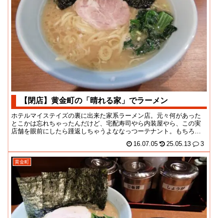
【閉店】黄金町の「晴れる家」でラーメン
ホテルマイステイズの裏に出来た家系ラーメン店。元々何があった
とこかは忘れちゃったんだけど、宅配寿司やら内装屋やら、この実
店舗を眼前にしたら踵返しちゃうよななっつーテナント。もちろ
ん、今回の開店にあたっ...
16.07.05
25.05.13
3
黄金町