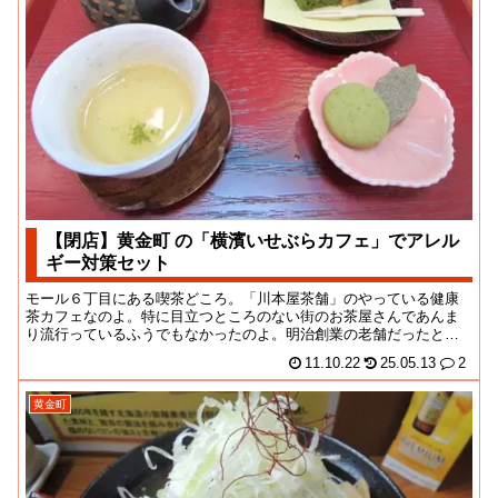
【閉店】黄金町 の「横濱いせぶらカフェ」でアレル
ギー対策セット
モール６丁目にある喫茶どころ。「川本屋茶舗」のやっている健康
茶カフェなのよ。特に目立つところのない街のお茶屋さんであんま
り流行っているふうでもなかったのよ。明治創業の老舗だったとは
知らなんだわ。近くな...
11.10.22
25.05.13
2
黄金町