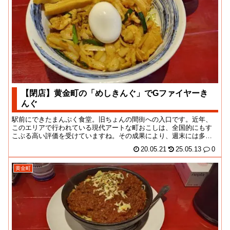
【閉店】黄金町の「めしきんぐ」でGファイヤーき
んぐ
駅前にできたまんぷく食堂。旧ちょんの間街への入口です。近年、
このエリアで行われている現代アートな町おこしは、全国的にもす
こぶる高い評価を受けていますね。その成果により、週末には多く
の人々が賑わうエリア...
20.05.21
25.05.13
0
黄金町