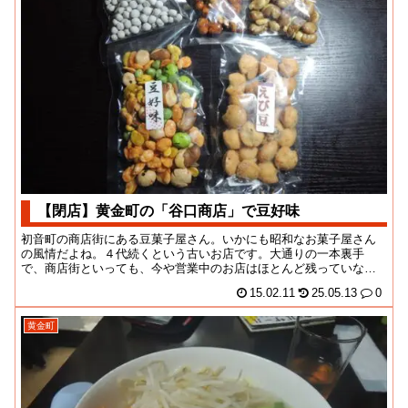
【閉店】黄金町の「谷口商店」で豆好味
初音町の商店街にある豆菓子屋さん。いかにも昭和なお菓子屋さん
の風情だよね。４代続くという古いお店です。大通りの一本裏手
で、商店街といっても、今や営業中のお店はほとんど残っていない
状況。豆屋さんというけ...
15.02.11
25.05.13
0
黄金町