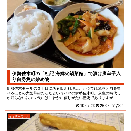
伊勢佐木町の「杜記 海鮮火鍋菜館」で漬け唐辛子入
り白身魚の炒め物
伊勢佐木モールの３丁目にある四川料理店。かつては浅草と肩を並
べるほどの大繁華街だったというハマの伊勢佐木町。灰色の時代し
か知らない我々世代にはにわかに信じがたい歴史でありますが、近
年の景気はこれまでの...
19.07.23
26.07.27
2
イセザキモール