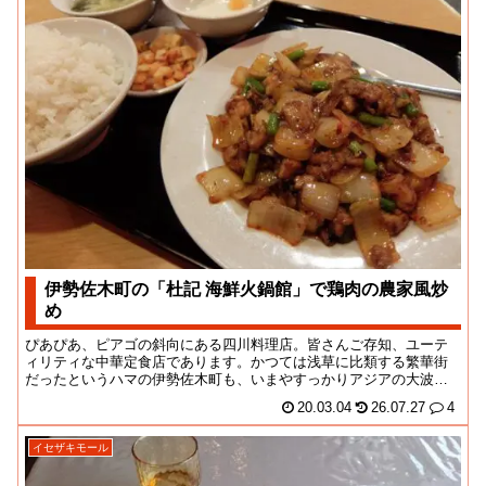
伊勢佐木町の「杜記 海鮮火鍋館」で鶏肉の農家風炒
め
ぴあぴあ、ピアゴの斜向にある四川料理店。皆さんご存知、ユーテ
ィリティな中華定食店であります。かつては浅草に比類する繁華街
だったというハマの伊勢佐木町も、いまやすっかりアジアの大波に
飲み込まれてしまいま...
20.03.04
26.07.27
4
イセザキモール