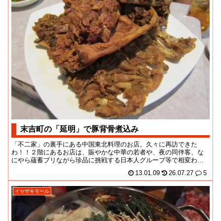
末吉町の「延明」で豚背骨煮込み
「不二家」の裏手にある中国東北料理のお店。久々に再訪できた
わ！！２階にあるお店は、賑やかな中華の若者や、夜の同伴客、な
にやら蘊蓄ブリながら珍品に挑戦する日本人グループ等で相変わら
ずの混雑。お店の人もま...
13.01.09
26.07.27
5
イセザキモール