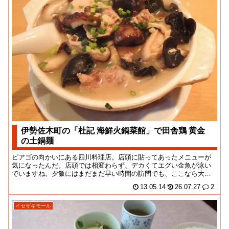
伊勢佐木町の「杜記 海鮮火鍋菜館」で田舎鶏 黄金
の土鍋麺
ピアゴの向かいにある四川料理店。店頭に貼ってあったメニューが
気になったんだ。店頭では相変わらず、デカくてエグい金魚が泳い
でいますね。夕飯にはまだまだ早い時間の訪問でも、ここなら大丈
夫！周辺住民の不健康...
13.05.14
26.07.27
2
イセザキモール