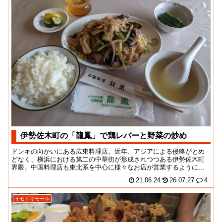
伊勢佐木町の「龍鳳」で鶏レバーと野菜の炒め
ドンキの向かいにある広東料理店。近年、アジアによる侵略がとめ
どなく、横浜における第二の中華街が形成されつつある伊勢佐木町
界隈。中国料理店も東北系を中心に様々なお店が営業するようにな
っていますよね。観光...
21.06.24
26.07.27
4
イセザキモール