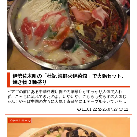
伊勢佐木町の「杜記 海鮮火鍋菜館」で火鍋セット、
焼き物３種盛り
ピアゴの前にある中華料理店例の刀削麺店がすっかり人気で入れ
ず、こっちに流れてきたのよ。いやいや、こちらも劣らずの人気じ
ゃん！やっぱ中国の方々に人気！奇跡的に１テーブル空いていたの
で、なんとか滑り込めた...
11.01.22
26.07.27
11
イセザキモール