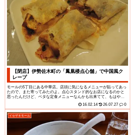
【閉店】伊勢佐木町の「鳳凰楼点心舗」で中国風ク
レープ
モールの5丁目にある中華店。店頭に気になるメニューが貼ってあっ
たので、また寄ってみたのよ。点心スタンド的なお店になるのかと
思ったんだけど、ベタな定食メニューなんかも出来てて、もはやそ
こらの中華店とあん...
16.02.14
26.07.27
0
イセザキモール