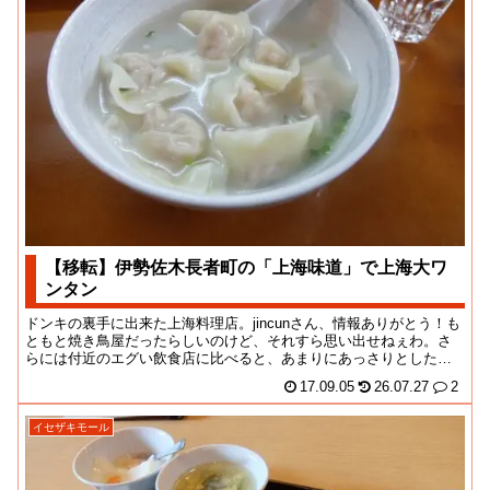
【移転】伊勢佐木長者町の「上海味道」で上海大ワ
ンタン
ドンキの裏手に出来た上海料理店。jincunさん、情報ありがとう！も
ともと焼き鳥屋だったらしいのけど、それすら思い出せねぇわ。さ
らには付近のエグい飲食店に比べると、あまりにあっさりとした構
えなので見逃...
17.09.05
26.07.27
2
イセザキモール