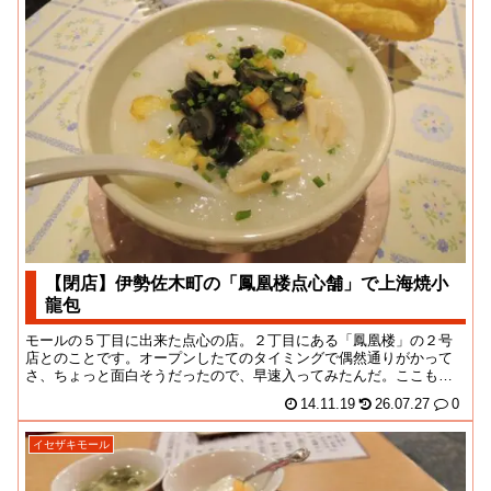
【閉店】伊勢佐木町の「鳳凰楼点心舗」で上海焼小
龍包
モールの５丁目に出来た点心の店。２丁目にある「鳳凰楼」の２号
店とのことです。オープンしたてのタイミングで偶然通りがかって
さ、ちょっと面白そうだったので、早速入ってみたんだ。ここもお
そらくは本国人客を想...
14.11.19
26.07.27
0
イセザキモール