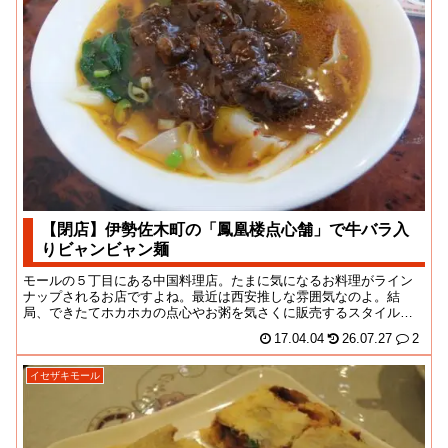
【閉店】伊勢佐木町の「鳳凰楼点心舗」で牛バラ入
りビャンビャン麺
モールの５丁目にある中国料理店。たまに気になるお料理がライン
ナップされるお店ですよね。最近は西安推しな雰囲気なのよ。結
局、できたてホカホカの点心やお粥を気さくに販売するスタイルは
花開かなかった感じなの...
17.04.04
26.07.27
2
イセザキモール