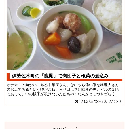
伊勢佐木町の「龍鳳」で肉団子と根菜の煮込み
オデオンの向かいにある中華屋さん。なにやら偉い系な料理人さん
のお店であるという噂だよね。入り口は狭い階段の先。ビルの２階
にあって、中の様子が覗けないんだもの！なんかとっつきづらくて
さ、今回はじめての入...
12.03.05
26.07.27
0