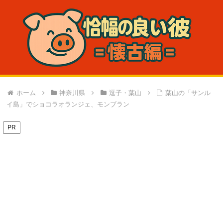
ホーム
神奈川県
逗子・葉山
葉山の「サンル
イ島」でショコラオランジェ、モンブラン
PR