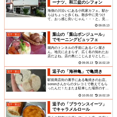
ーナツ、和三盆のシフォン
海側の川沿いにある小民家カフェ。駅か
らはちょっと歩くね。散歩中に見つけ
て、おっ感じ良いじゃん・・・と。見る
からにそれっぽいでしょ。中も民家とい
09.05.13
うより、なんかの商店だったのか...
葉山の「葉山ボンジュール」
逗子・葉山
でモーニングビュッフェ
堀内のトンネルの手前にあるパン屋さ
ん。地元に止まらず、広く名の知れたお
店だよね。店の奥にこじんまりとしたイ
ートインも併設していて、昼までの時間
09.05.13
16.02.19
はパン食べ放題のオープンサンド...
逗子の「海神亀」で亀焼き
逗子・葉山
駅前商店街の裏手にある亀焼きのお店。
sononさんからのタレコミで教えてもら
ったんだ！たまたま駐車した場所のすぐ
横だったので、見つけられたのだ
10.05.02
16.02.19
が・・・電車で来ていたら、たど...
逗子の「ブラウンスイーツ」
逗子・葉山
でキャラメルロール