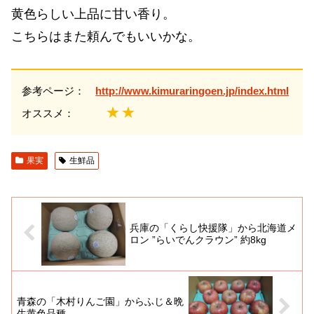
黄色らしい上品に甘い香り。
こちらはまた頼んでもいいかな。
参考ページ：
http://www.kimuraringoen.jp/index.html
★★
オススメ：
果実
生鮮品
兵庫の「くらし快援隊」から北海道メ
ロン ”らいでんクラウン” 約8kg
青森の「木村りんご園」からふじ＆晩
生黄色品種