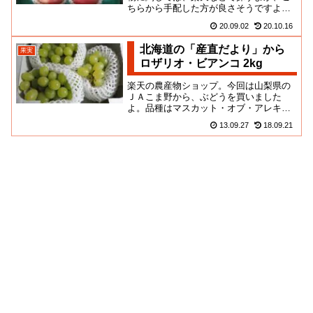
ちらから手配した方が良さそうですよ。
全国各地のJAが出店しているので、季節
20.09.02
20.10.16
折々、扱う商品も豊富です...
北海道の「産直だより」から
果実
ロザリオ・ビアンコ 2kg
楽天の農産物ショップ。今回は山梨県の
ＪＡこま野から、ぶどうを買いました
よ。品種はマスカット・オブ・アレキサ
ンドリアとロザキの掛け合わせだそうで
13.09.27
18.09.21
す。モシャモシャで見えづらいん...