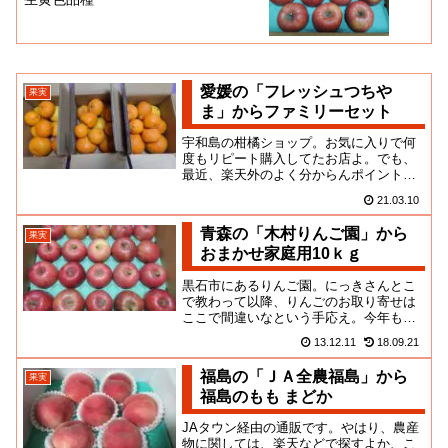
愛媛の「フレッシュつちや
果実
ま」からファミリーセット
宇和島の柑橘ショップ。お気に入りで何
度もリピート購入してたお店よ。でも、
最近、楽天外のよく分からんポイントサ
イトみたいなのへの誘導が露骨になって
21.03.10
て、仁義的にどうなのかなと、...
青森の「木村りんご園」から
果実
おまかせ家庭用10ｋｇ
黒石市にあるりんご園。にっきさんとこ
で教わって以降、りんごのお取り寄せは
ここで間違いなという手応え。今年も楽
しみにサイトを開いたところ、「都合に
13.12.11
18.09.21
より受付を中止」って案内が出...
福島の「ＪＡ全農福島」から
果実
福島のもも まどか
JAタウン経由の通販です。やはり、農産
物に関しては、楽天などで探すよか、こ