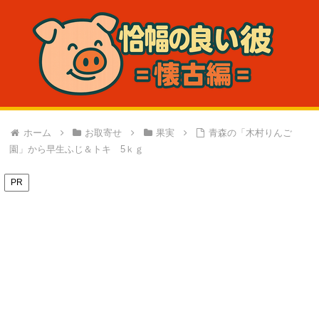
ホーム
お取寄せ
果実
青森の「木村りんご
園」から早生ふじ＆トキ 5ｋｇ
PR