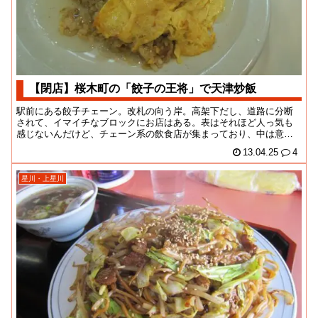
【閉店】桜木町の「餃子の王将」で天津炒飯
駅前にある餃子チェーン。改札の向う岸。高架下だし、道路に分断
されて、イマイチなブロックにお店はある。表はそれほど人っ気も
感じないんだけど、チェーン系の飲食店が集まっており、中は意外
に繁盛してる様子。ま...
13.04.25
4
星川・上星川