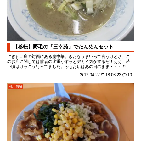
【移転】野毛の「三幸苑」でたんめんセット
にぎわい座の対面にある魔中華。きたなうまいって言うけどさ、こ
のお店に関しては前者の比重がずっとデカイ気がするぞ！ええ、若
い頃はけっこう行ってました。今もお店はあの日のまま・・・ギッ
トギトです。もっとひ...
12.04.27
18.06.23
10
他・茨城