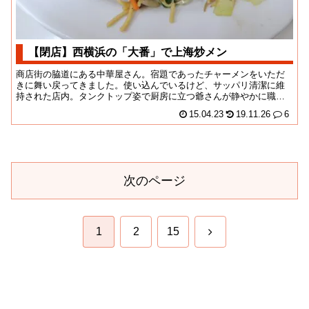
【閉店】西横浜の「大番」で上海炒メン
商店街の脇道にある中華屋さん。宿題であったチャーメンをいただ
きに舞い戻ってきました。使い込んでいるけど、サッパリ清潔に維
持された店内。タンクトップ姿で厨房に立つ爺さんが静やかに職人
オーラを放っておりま...
15.04.23
19.11.26
6
次のページ
次
1
2
15
へ