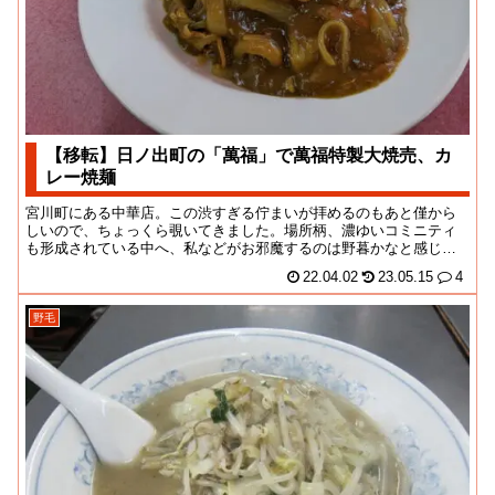
【移転】日ノ出町の「萬福」で萬福特製大焼売、カ
レー焼麺
宮川町にある中華店。この渋すぎる佇まいが拝めるのもあと僅から
しいので、ちょっくら覗いてきました。場所柄、濃ゆいコミニティ
も形成されている中へ、私などがお邪魔するのは野暮かなと感じて
おりました。建物だけ...
22.04.02
23.05.15
4
野毛