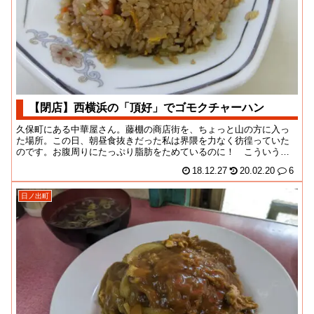
【閉店】西横浜の「頂好」でゴモクチャーハン
久保町にある中華屋さん。藤棚の商店街を、ちょっと山の方に入っ
た場所。この日、朝昼食抜きだった私は界隈を力なく彷徨っていた
のです。お腹周りにたっぷり脂肪をためているのに！ こういう時
の空腹に充填できない...
18.12.27
20.02.20
6
日ノ出町