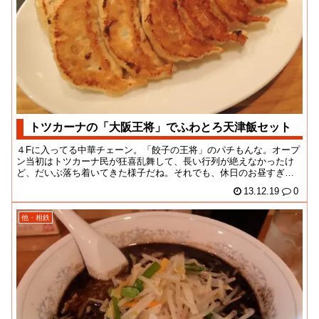
トツカーナの「大阪王将」でふわとろ天津飯セット
４Fに入ってる中華チェーン。「餃子の王将」のパチもんな。オープ
ン当初はトツカーナ民が狂喜乱舞して、長い行列が絶えなかったけ
ど、だいぶ落ち着いてきた様子だね。それでも、休日のお昼すぎは
超満席で、チョロっ...
13.12.19
0
他・相鉄