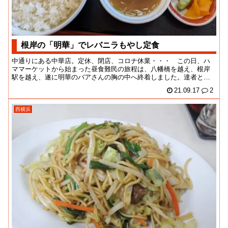
根岸の「明華」でレバニラもやし定食
中通りにある中華店。定休、閉店、コロナ休業・・・ この日、ハ
ママーケットから始まった昼食難民の旅程は、八幡橋を越え、根岸
駅を越え、遂に明華のバアさんの胸の中へ終着しました。達者とい
うにはだいぶスロー＆...
21.09.17
2
西横浜