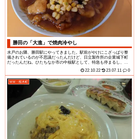
勝田の「大進」で焼肉冷やし
水戸のお隣、勝田駅にやってきました。駅前がやけにこざっぱり整
備されているのが不思議だったんだけど、日立製作所の企業城下町
だったんだね。ひたちなか市の中核駅として、特急も停まるし、周
辺には中小のホテルも...
22.10.22
23.07.11
0
ＭＭ・桜木町