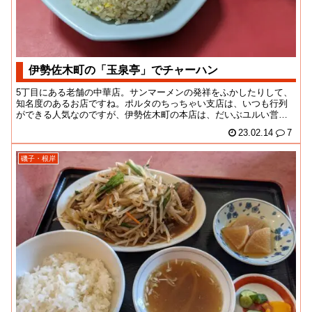
伊勢佐木町の「玉泉亭」でチャーハン
5丁目にある老舗の中華店。サンマーメンの発祥をふかしたりして、
知名度のあるお店ですね。ポルタのちっちゃい支店は、いつも行列
ができる人気なのですが、伊勢佐木町の本店は、だいぶユルい営業
風景なんだよね。お...
23.02.14
7
磯子・根岸