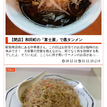
【閉店】和田町の「富士屋」で黒タンメン
駅前商店街にある中華屋さん。この日はお目当てのお店が臨時のお
休みでさ！ 大容量の空腹を抱えながら、宛てなく街を徘徊する私
でしたよ。そういえば、ここらに何ぞ黒いラーメンのお店があった
ことを思い出して、ヨ...
18.12.11
21.11.15
0
西横浜