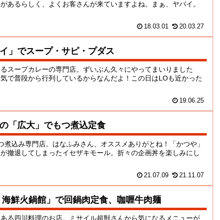
要があるらしく、よくお客さんが来ていますよね。まぁ、ヤバイ。
18.03.01
20.03.27
イ」でスープ・サピ・プダス
入るスープカレーの専門店。ずいぶん久々にやってまいりました
気で普段から行列しているからなんだよ！この日はLOも近かった
19.06.25
の「広大」でもつ煮込定食
つ煮込み専門店。はなふみさん、オススメありがとね！「かつや」
もが撤退してしまったイセザキモール。折々の企画丼を楽しみにし
21.07.09
21.11.07
 海鮮火鍋館」で回鍋肉定食、咖喱牛肉麺
にある四川料理のお店。ミサイル超獣さんから気になるメニューが