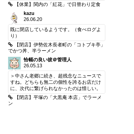
【休業】関内の「紅花」で日替わり定食
kazu
26.06.20
既に閉店しているようです。（食べログよ
り）
【閉店】伊勢佐木長者町の「コトブキ亭」
でかつ丼、半ラーメン
恰幅の良い彼＠管理人
26.05.13
＞中さん老郷に続き、超残念なニュースで
すね。どちらも無二の個性を誇るお店だけ
に、次代に繋げられなかったのは惜しい。
【閉店】平塚の「大黒庵 本店」でラーメ
ン