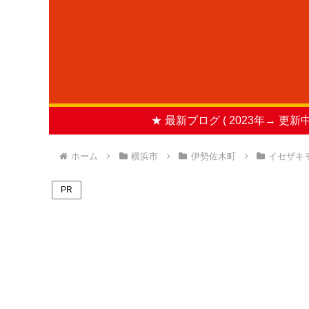
★ 最新ブログ ( 2023年→ 更新中
ホーム
横浜市
伊勢佐木町
イセザキ
PR