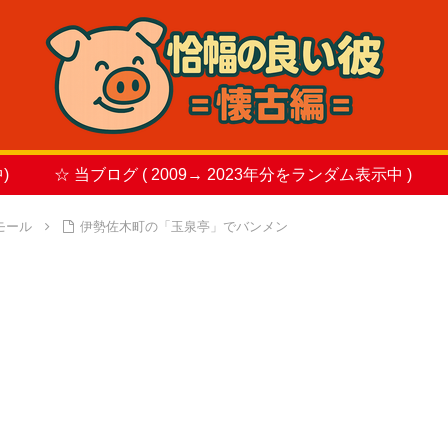
)
☆ 当ブログ ( 2009→ 2023年分をランダム表示中 )
モール
伊勢佐木町の「玉泉亭」でバンメン