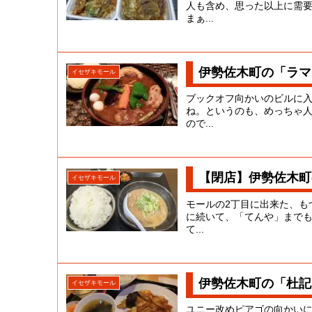
人も含め、思った以上に需
まぁ...
伊勢佐木町の「ラマ
イセザキモール
ブックオフ向かいのビルに
ね。というのも、めっちゃ人
ので...
【閉店】伊勢佐木町
イセザキモール
モールの2丁目に出来た、も
に続いて、「てんや」まで
て...
伊勢佐木町の「杜記
イセザキモール
ユニー改めピアゴの向かい