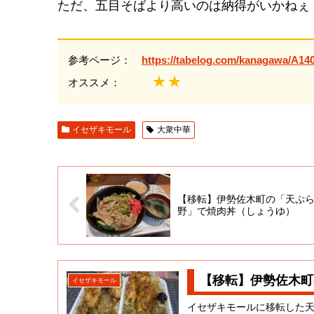
ただ、五目そばより高いのは納得がいかねぇ
参考ページ：
https://tabelog.com/kanagawa/A14
★★
オススメ：
イセザキモール
大衆中華
【移転】伊勢佐木町の「天ぷら
野」で焼肉丼（しょうゆ）
【移転】伊勢佐木町
イセザキモール
イセザキモールに移転した