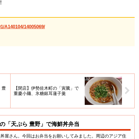
！
01/A140104/14005069/
 豊
【閉店】伊勢佐木町の「寅騰」で
重慶小麺、氷糖銀耳蓮子羹
の「天ぷら 豊野」で海鮮丼弁当
天丼屋さん。今回はお弁当をお願いしてみました。周辺のアジア住