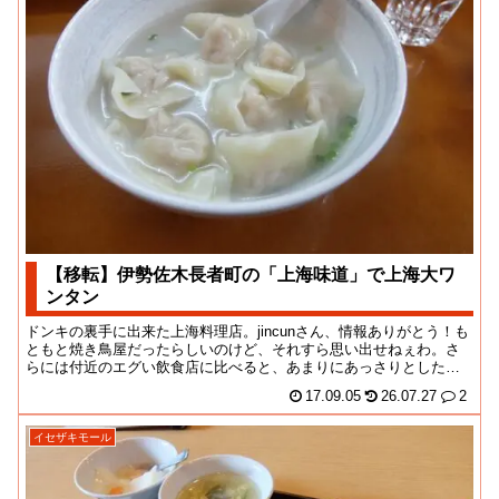
【移転】伊勢佐木長者町の「上海味道」で上海大ワ
ンタン
ドンキの裏手に出来た上海料理店。jincunさん、情報ありがとう！も
ともと焼き鳥屋だったらしいのけど、それすら思い出せねぇわ。さ
らには付近のエグい飲食店に比べると、あまりにあっさりとした構
えなので見逃...
17.09.05
26.07.27
2
イセザキモール