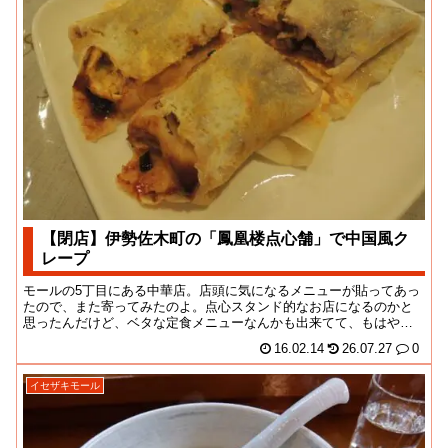
【閉店】伊勢佐木町の「鳳凰楼点心舗」で中国風ク
レープ
モールの5丁目にある中華店。店頭に気になるメニューが貼ってあっ
たので、また寄ってみたのよ。点心スタンド的なお店になるのかと
思ったんだけど、ベタな定食メニューなんかも出来てて、もはやそ
こらの中華店とあん...
16.02.14
26.07.27
0
イセザキモール