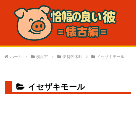
ホーム
横浜市
伊勢佐木町
イセザキモール
イセザキモール