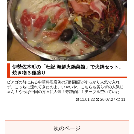
伊勢佐木町の「杜記 海鮮火鍋菜館」で火鍋セット、
焼き物３種盛り
ピアゴの前にある中華料理店例の刀削麺店がすっかり人気で入れ
ず、こっちに流れてきたのよ。いやいや、こちらも劣らずの人気じ
ゃん！やっぱ中国の方々に人気！奇跡的に１テーブル空いていたの
で、なんとか滑り込めた...
11.01.22
26.07.27
11
次のページ