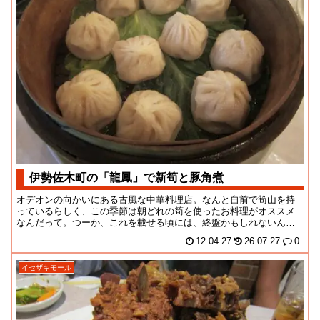
伊勢佐木町の「龍鳳」で新筍と豚角煮
オデオンの向かいにある古風な中華料理店。なんと自前で筍山を持
っているらしく、この季節は朝どれの筍を使ったお料理がオススメ
なんだって。つーか、これを載せる頃には、終盤かもしれないんだ
けど、ごめんね！食べ...
12.04.27
26.07.27
0
イセザキモール