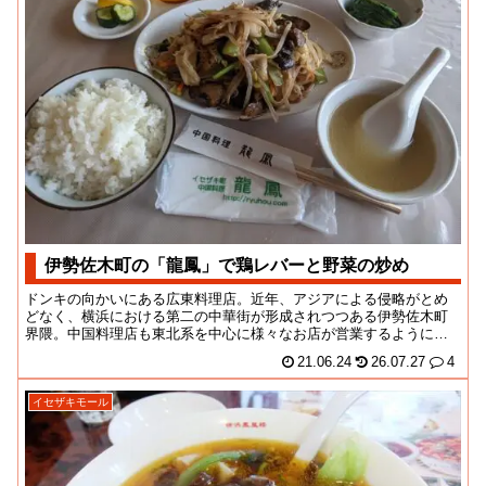
伊勢佐木町の「龍鳳」で鶏レバーと野菜の炒め
ドンキの向かいにある広東料理店。近年、アジアによる侵略がとめ
どなく、横浜における第二の中華街が形成されつつある伊勢佐木町
界隈。中国料理店も東北系を中心に様々なお店が営業するようにな
っていますよね。観光...
21.06.24
26.07.27
4
イセザキモール