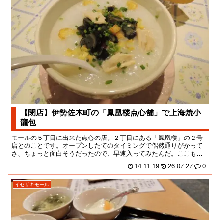
【閉店】伊勢佐木町の「鳳凰楼点心舗」で上海焼小
龍包
モールの５丁目に出来た点心の店。２丁目にある「鳳凰楼」の２号
店とのことです。オープンしたてのタイミングで偶然通りがかって
さ、ちょっと面白そうだったので、早速入ってみたんだ。ここもお
そらくは本国人客を想...
14.11.19
26.07.27
0
イセザキモール