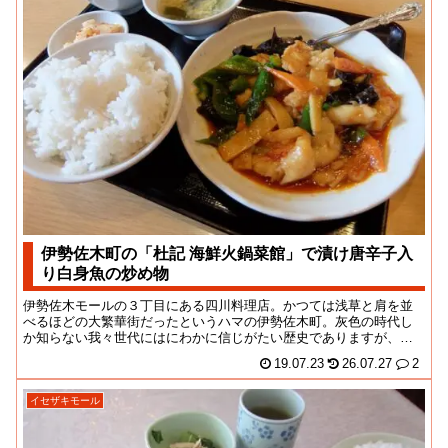
伊勢佐木町の「杜記 海鮮火鍋菜館」で漬け唐辛子入
り白身魚の炒め物
伊勢佐木モールの３丁目にある四川料理店。かつては浅草と肩を並
べるほどの大繁華街だったというハマの伊勢佐木町。灰色の時代し
か知らない我々世代にはにわかに信じがたい歴史でありますが、近
年の景気はこれまでの...
19.07.23
26.07.27
2
イセザキモール