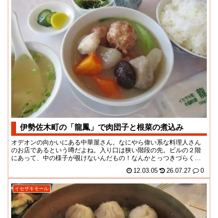
伊勢佐木町の「龍鳳」で肉団子と根菜の煮込み
オデオンの向かいにある中華屋さん。なにやら偉い系な料理人さん
のお店であるという噂だよね。入り口は狭い階段の先。ビルの２階
にあって、中の様子が覗けないんだもの！なんかとっつきづらくて
さ、今回はじめての入...
12.03.05
26.07.27
0
イセザキモール