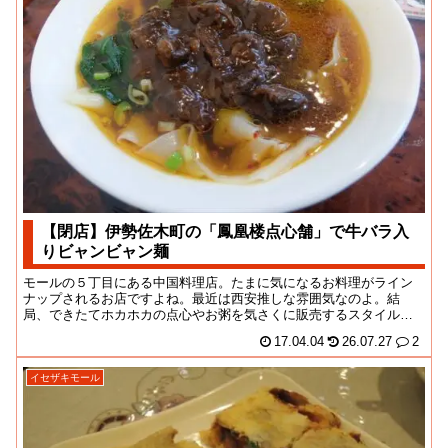
【閉店】伊勢佐木町の「鳳凰楼点心舗」で牛バラ入
りビャンビャン麺
モールの５丁目にある中国料理店。たまに気になるお料理がライン
ナップされるお店ですよね。最近は西安推しな雰囲気なのよ。結
局、できたてホカホカの点心やお粥を気さくに販売するスタイルは
花開かなかった感じなの...
17.04.04
26.07.27
2
イセザキモール