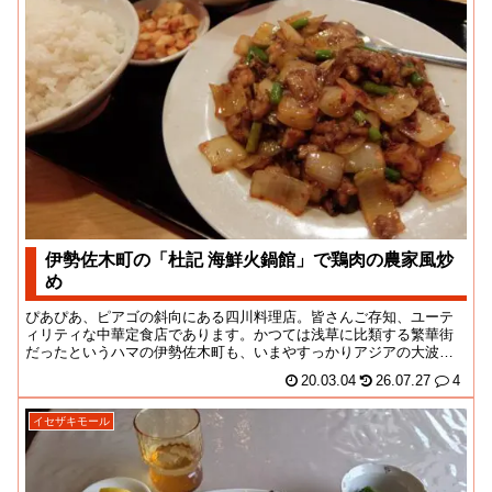
伊勢佐木町の「杜記 海鮮火鍋館」で鶏肉の農家風炒
め
ぴあぴあ、ピアゴの斜向にある四川料理店。皆さんご存知、ユーテ
ィリティな中華定食店であります。かつては浅草に比類する繁華街
だったというハマの伊勢佐木町も、いまやすっかりアジアの大波に
飲み込まれてしまいま...
20.03.04
26.07.27
4
イセザキモール