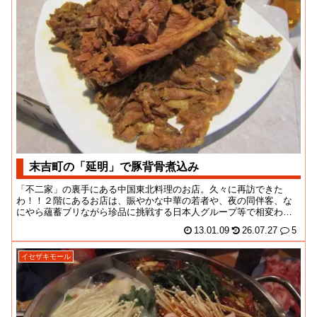
末吉町の「延明」で豚背骨煮込み
「不二家」の裏手にある中国東北料理のお店。久々に再訪できた
わ！！２階にあるお店は、賑やかな中華の若者や、夜の同伴客、な
にやら蘊蓄ブリながら珍品に挑戦する日本人グループ等で相変わら
ずの混雑。お店の人もま...
13.01.09
26.07.27
5
イセザキモール