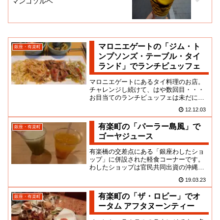
マンゴソルベ
マロニエゲートの「ジム・ト
銀座・有楽町
ンプソンズ・テーブル・タイ
ランド」でランチビュッフェ
マロニエゲートにあるタイ料理のお店。
チャレンジし続けて、はや数回目・・・
お目当てのランチビュッフェは未だに人
気らしく、いつも長い行列ができてたん
12.12.03
だよね。やっと入ることが出来...
有楽町の「パーラー島風」で
銀座・有楽町
ゴーヤジュース
有楽橋の交差点にある「銀座わしたショ
ップ」に併設された軽食コーナーです。
わしたショップは官民共同出資の沖縄県
物産公社が経営する良店ですね。公社は
19.03.23
当時の大田知事を社長として発...
有楽町の「ザ・ロビー」でオ
銀座・有楽町
ータム アフタヌーンティー