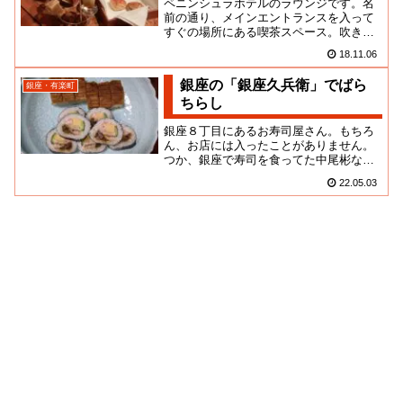
ペニンシュラホテルのラウンジです。名
前の通り、メインエントランスを入って
すぐの場所にある喫茶スペース。吹き抜
けになった天井には大きなシャンデリア
18.11.06
がピッカピカに瞬き、バルコニ...
銀座の「銀座久兵衛」でばら
銀座・有楽町
ちらし
銀座８丁目にあるお寿司屋さん。もちろ
ん、お店には入ったことがありません。
つか、銀座で寿司を食ってた中尾彬なら
見かけたことがあるけれど、自らおなご
22.05.03
を侍らせ食う機会はこの先も訪...