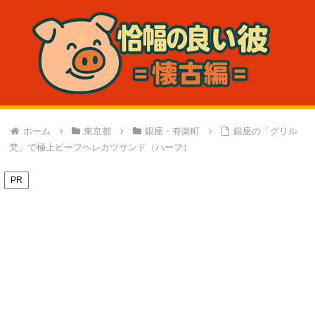
ホーム
東京都
銀座・有楽町
銀座の「グリル
梵」で極上ビーフヘレカツサンド（ハーフ）
PR