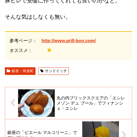
豚ヒレで安価に作ってくれても良いのかなと。
そんな気はしなくも無い。
参考ページ：
http://www.grill-bon.com/
★
オススメ：
銀座・有楽町
サンドイッチ
丸の内ブリックスクエアの「エシレ
メゾン デュ ブール」でフィナンシ
ェ・エシレ
銀座の「ピエール マルコリーニ」で