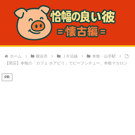
ホーム
横浜市
ＪＲ沿線
本牧・山手駅
【閉店】本牧の「カフェ ホアピリ」でビーフシチュー、本牧マカロン
PR