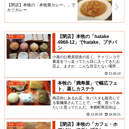
【閉店】本牧の「本牧屋カレー。」で
カツカレー
【閉店】本牧の「hatake
本牧・山手駅
4968-12」でhatake、プチパ
ン
小港の公務員宿舎の近く。チャリンコで
裏道をつっ走ってたら目に入ってきたお
店よ。まさか、こんな目立たない場所
に、こんなオサレなパン屋ができていた
12.06.10
とは！かわいいお店。かわいいパ...
本牧の「満寿屋」で幅広フェ
本牧・山手駅
ト、蒸しカステラ
商店街にあるお店。生パスタも販売して
る製麺屋さんてことで、一度、買ってみ
たいと思ってたんだ。本郷町商店街はよ
く通るのだけど、家まで持って帰るのが
13.05.05
18.09.21
大変なので、食材の買い物をし...
【閉店】本牧の「カフェ・ホ
本牧・山手駅