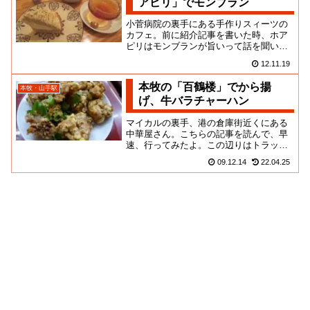
アピリ」でモンブラン
小菅病院の裏手にある手作りスィーツの
カフェ。前に紹介記事を書いた時、ホア
ピリはモンブランが旨いって話を聞いて
たので、今年こそは！と食べに寄ったの
12.11.19
だよ！この日は遅い時間に立ち...
本牧の「百鶴楼」でから揚
本牧・山手駅
げ、牛バラチャーハン
マイカルの裏手、港の倉庫街近くにある
中華屋さん。こちらの記事を読んで、早
速、行ってみたよ。この辺りはトラック
やらコンテナやらがブンブカ通ってて、
09.12.14
22.04.25
私のようなママチャリンカーに...