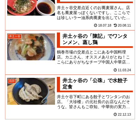
井土ヶ谷交差点近くのお蕎麦屋さん。店
名も蕎麦屋っぽくないですし、ここらで
は珍しいラー油系肉蕎麦を出していたの
で、試しに入ってみました。今、ネット
18.07.18
20.08.11
で見てみたらピザやワインのつ...
井土ヶ谷の「陳記」でワンタ
井土ヶ谷
ンメン、蒸し鶏
鶴巻市場の交差点とこにある中国料理
店。カニさん、オススメありがとね！こ
こらにありがちなチープ中国人中華店な
のかと思ってたら、違った。鍋を振るう
11.03.24
若い兄貴はパシフィック東京出身...
井土ヶ谷の「公珠」で水餃子
蒔田
定食
井土ケ谷下町にある餃子とワンタンのお
店。「大珍楼」の元社長のお店なんだそ
うな。皆さんもご存知、中華街の実力店
として名の挙がることの多い広東料理店
22.12.13
ですが、観光食べ放題やベタな...