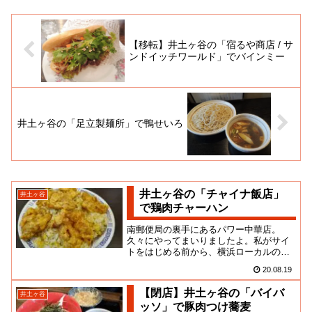
【移転】井土ヶ谷の「宿るや商店 / サ
ンドイッチワールド」でバインミー
井土ヶ谷の「足立製麺所」で鴨せいろ
井土ヶ谷の「チャイナ飯店」
井土ヶ谷
で鶏肉チャーハン
南郵便局の裏手にあるパワー中華店。
久々にやってまいりましたよ。私がサイ
トをはじめる前から、横浜ローカルのB
級グルメスポットとして、知る人ぞ知る
20.08.19
存在だったお店です。本来は２，...
【閉店】井土ヶ谷の「バイバ
井土ヶ谷
ッソ」で豚肉つけ蕎麦