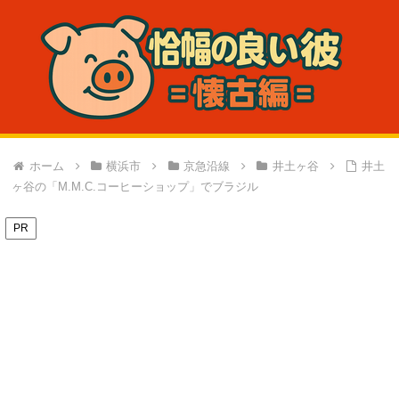
ホーム
横浜市
京急沿線
井土ヶ谷
井土
ヶ谷の「M.M.C.コーヒーショップ」でブラジル
PR