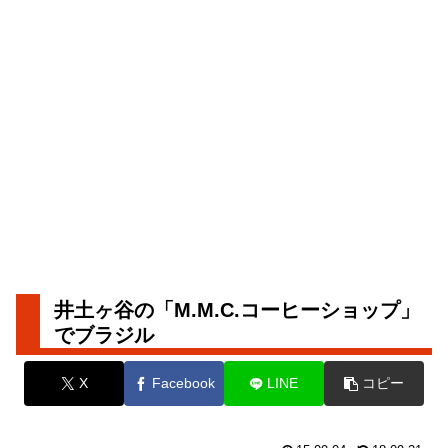
井土ヶ谷の「M.M.C.コーヒーショップ」
でブラジル
X
Facebook
LINE
コピー