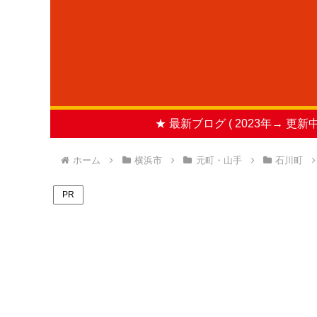
★ 最新ブログ ( 2023年→ 更新中
ホーム
横浜市
元町・山手
石川町
PR