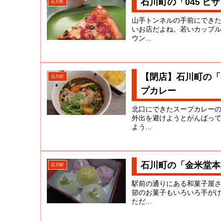
石川町の「045 ピ
石川町
山手トンネルの手前にでき
いお店だよね。若いカップ
ウン...
【閉店】石川町の「
石川町
プカレー
北口にできたスープカレー
外出を避けようとがんばっ
よう...
石川町の「金米堂本
石川町
駅前の通りにある和菓子屋
節のお菓子もいろいろ手が
ただ...