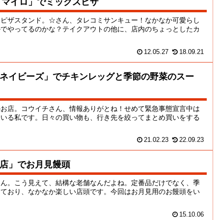
ザ マイロ」でミックスピザ
たピザスタンド。☆さん、タレコミサンキュー！なかなか可愛らし
ルでやってるのかな？テイクアウトの他に、店内のちょっとしたカ
12.05.27
18.09.21
ネイビーズ」でチキンレッグと季節の野菜のスー
のお店。コウイチさん、情報ありがとね！せめて緊急事態宣言中は
ている私です。日々の買い物も、行き先を絞ってまとめ買いをする
21.02.23
22.09.23
店」でお月見饅頭
さん。こう見えて、結構な老舗なんだよね。定番品だけでなく、季
けており、なかなか楽しい店頭です。今回はお月見用のお饅頭をい
15.10.06