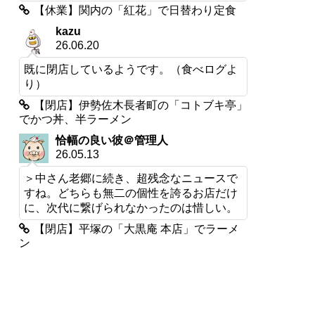
【休業】関内の「紅花」で日替わり定食
kazu
26.06.20
既に閉店しているようです。（食べログよ
り）
【閉店】伊勢佐木長者町の「コトブキ亭」
でかつ丼、半ラーメン
恰幅の良い彼＠管理人
26.05.13
＞中さん老郷に続き、超残念なニュースで
すね。どちらも無二の個性を誇るお店だけ
に、次代に繋げられなかったのは惜しい。
【閉店】平塚の「大黒庵 本店」でラーメ
ン