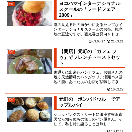
ヨコハマインターナショナル
元町
スクールの「フードフェア
2009」
港の見える丘の向かいにあるセレブなイ
ンターナショナルスクールのお祭。観光
地の直近ですが、観光客は見向きもせ
ず、もったいない！あんな灰色の工業地
09.05.17
21.09.21
風景を見るより、よっぽど面白い...
【閉店】元町の「カフェ フ
元町
ゥ」でフレンチトーストセッ
ト
裏通りに出来たパンカフェ。お姐さんの
焼く天然酵母のパンがウリ。滝頭バス基
地の脇にあったあのお店が移転してきた
らしいのよ！滝頭時代のちいさなお店も
10.02.22
洒落ていて、磯子大貧民エリア...
元町の「ポンパドウル」でア
元町
ップルパイ
ショッピングストリートに御座す横浜市
民なら知らぬもの無しのパン屋さん。そ
して、私も特に語ることは無し・・・そ
うそう、さきごろ初の洋菓子専門店舗を
13.12.11