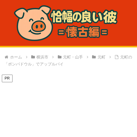
ホーム
横浜市
元町・山手
元町
元町の
「ポンパドウル」でアップルパイ
PR