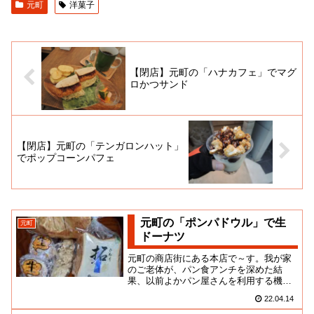
元町
洋菓子
【閉店】元町の「ハナカフェ」でマグ
ロかつサンド
【閉店】元町の「テンガロンハット」
でポップコーンパフェ
元町の「ポンパドウル」で生
元町
ドーナツ
元町の商店街にある本店で～す。我が家
のご老体が、パン食アンチを深めた結
果、以前よかパン屋さんを利用する機会
が減りましたね。なんだろね。身体が干
22.04.14
からびてくると、より水分を含む...