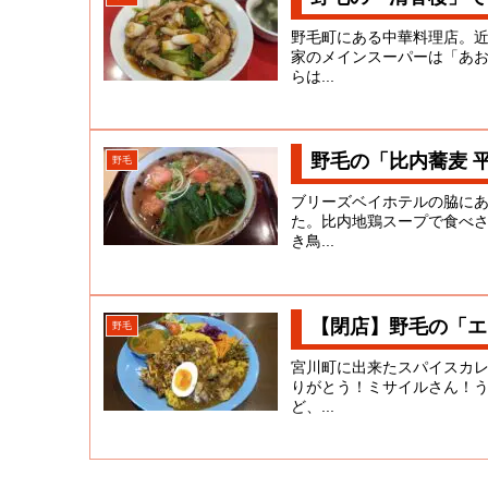
野毛町にある中華料理店。
家のメインスーパーは「あ
らは...
野毛の「比内蕎麦 
野毛
ブリーズベイホテルの脇に
た。比内地鶏スープで食べ
き鳥...
【閉店】野毛の「エ
野毛
宮川町に出来たスパイスカ
りがとう！ミサイルさん！
ど、...