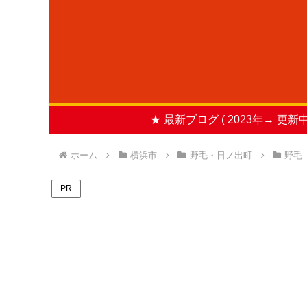
★ 最新ブログ ( 2023年→ 更新中
ホーム
横浜市
野毛・日ノ出町
野毛
PR