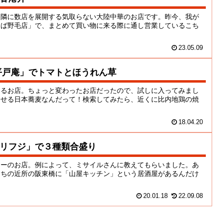
近隣に数店を展開する気取らない大陸中華のお店です。昨今、我が
おば野毛店」で、まとめて買い物に来る際に通し営業しているこち
23.05.09
平戸庵」でトマトとほうれん草
あるお店。ちょっと変わったお店だったので、試しに入ってみまし
させる日本蕎麦なんだって！検索してみたら、近くに比内地鶏の焼
18.04.20
リフジ」で３種類合盛り
レーのお店。例によって、ミサイルさんに教えてもらいました。あ
うちの近所の阪東橋に「山屋キッチン」という居酒屋があるんだけ
20.01.18
22.09.08