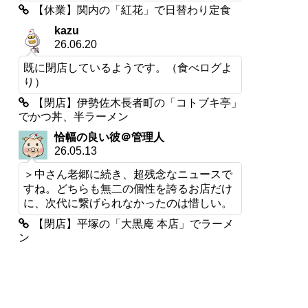
【休業】関内の「紅花」で日替わり定食
kazu
26.06.20
既に閉店しているようです。（食べログよ
り）
【閉店】伊勢佐木長者町の「コトブキ亭」
でかつ丼、半ラーメン
恰幅の良い彼＠管理人
26.05.13
＞中さん老郷に続き、超残念なニュースで
すね。どちらも無二の個性を誇るお店だけ
に、次代に繋げられなかったのは惜しい。
【閉店】平塚の「大黒庵 本店」でラーメ
ン