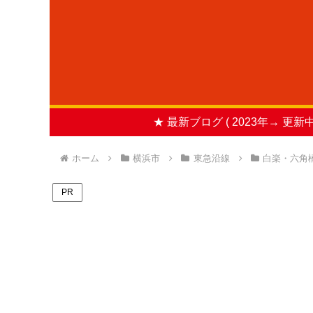
★ 最新ブログ ( 2023年→ 更新中
ホーム
横浜市
東急沿線
白楽・六角
PR