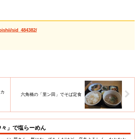
ishii/sid_484382/
モカ
六角橋の「里ン田」でそば定食
中々」で塩らーめん