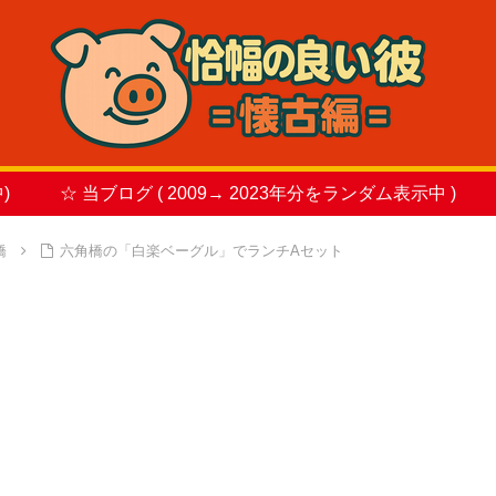
)
☆ 当ブログ ( 2009→ 2023年分をランダム表示中 )
橋
六角橋の「白楽ベーグル」でランチAセット