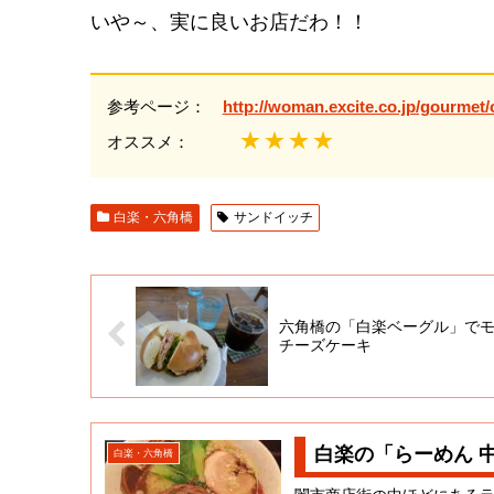
いや～、実に良いお店だわ！！
参考ページ：
http://woman.excite.co.jp/gourmet/o
★★★★
オススメ：
白楽・六角橋
サンドイッチ
六角橋の「白楽ベーグル」で
チーズケーキ
白楽の「らーめん 
白楽・六角橋