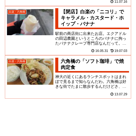
11.07.16
街の雰囲気と、マッチしている...
【閉店】白楽の「ニコリ」で
白楽・六角橋
キャラメル・カスタード・ホ
イップ・バナナ
駅前の商店街に出来たお店。エクアドル
の田辺農園というところのバナナに拘っ
たバナナクレープ専門店なんだって。原
宿カルチャーにやたら憧れたクリィミー
16.05.31
19.07.03
マミ世代の我々は常に心の何処...
六角橋の「ソフト珈琲」で焼
白楽・六角橋
肉定食
神大の近くにあるランチスポットはまれ
ぽで見るまで知らなんだわ。六角橋は好
きな街でたまに散歩するんだけどさ、デ
ブ的に坂を登るという発想はまかりまち
13.07.29
がっても出てこないわけよ。な...