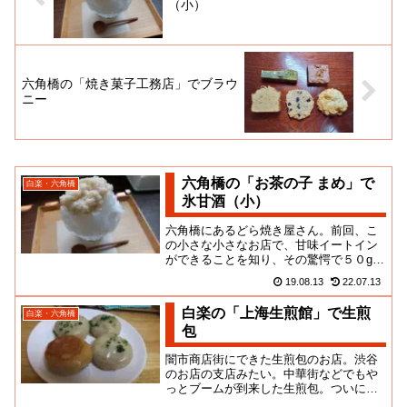
（小）
六角橋の「焼き菓子工務店」でブラウ
ニー
六角橋の「お茶の子 まめ」で
白楽・六角橋
氷甘酒（小）
六角橋にあるどら焼き屋さん。前回、こ
の小さな小さなお店で、甘味イートイン
ができることを知り、その驚愕で５０gぐ
らい痩せてしまったメタボ探検隊員であ
19.08.13
22.07.13
りました。至難の旅。わずか...
白楽の「上海生煎館」で生煎
白楽・六角橋
包
闇市商店街にできた生煎包のお店。渋谷
のお店の支店みたい。中華街などでもや
っとブームが到来した生煎包。ついに白
楽の地にも上陸かぁ！なんか、あの商店