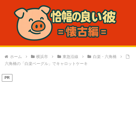
ホーム
横浜市
東急沿線
白楽・六角橋
六角橋の「白楽ベーグル」でキャロットケーキ
PR