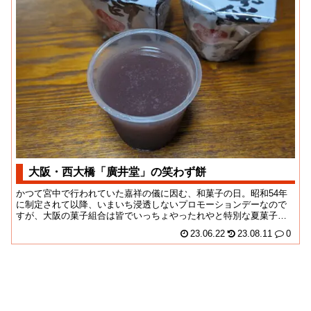
大阪・西大橋「廣井堂」の笑わず餅
かつて宮中で行われていた嘉祥の儀に因む、和菓子の日。昭和54年
に制定されて以降、いまいち浸透しないプロモーションデーなので
すが、大阪の菓子組合は皆でいっちょやったれやと特別な夏菓子を
売り出す日にしてい...
23.06.22
23.08.11
0