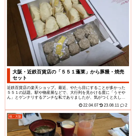
大阪・近鉄百貨店の「５５１蓬莱」から豚饅・焼売
セット
近鉄百貨店の楽天ショップ。最近、やたら目にすることが多かった
５５１の話題。駅や物産展などで、大行列を見かける度に「うそや
ん」とゲンナリするアンチな私でありましたが、気がつくと久しぶ
りに食べたい気持ちが...
22.04.07
23.08.11
2
他・大阪