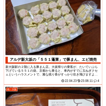
アルデ新大坂の「５５１蓬莱」で豚まん、エビ焼売
新大阪駅の２階に入る豚まん店。大坂帰りの乗客が、たいていぶら
下げている５５１の袋。京都から乗ると、車内がすでに玉ねぎクセ
ェというハラスメントで、雅な残り香がすっかり吹き飛びますよ
ね。こちらの豚まんはそ...
22.04.23
23.08.11
4
他・大阪