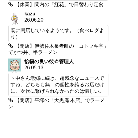
【休業】関内の「紅花」で日替わり定食
kazu
26.06.20
既に閉店しているようです。（食べログよ
り）
【閉店】伊勢佐木長者町の「コトブキ亭」
でかつ丼、半ラーメン
恰幅の良い彼＠管理人
26.05.13
＞中さん老郷に続き、超残念なニュースで
すね。どちらも無二の個性を誇るお店だけ
に、次代に繋げられなかったのは惜しい。
【閉店】平塚の「大黒庵 本店」でラーメ
ン