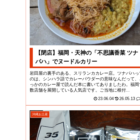
【閉店】福岡・天神の「不思議香菜 ツナ
パハ」でヌードルカリー
岩田屋の裏手のある、スリランカカレー店。ツナパハっ
のは、シンハラ語でカレーパウダーの意味なんだって、
っかのカレー屋で読んだ本に書いてありましたわ。福岡
数店舗を展開している人気店です。ご当地に根付...
23.06.04
26.05.13
沖縄お土産