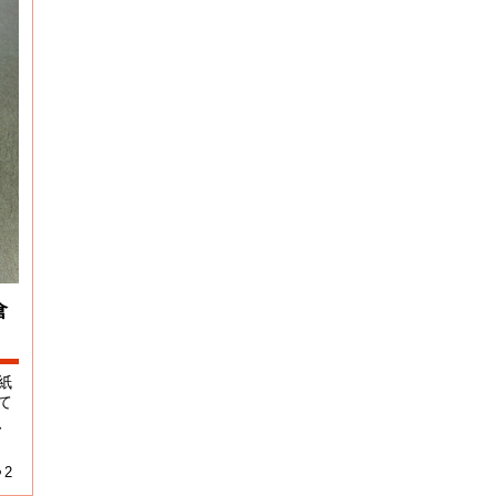
倉
紙
て
、
2