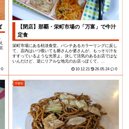
ば
【閉店】那覇・栄町市場の「万富」で牛汁
定食
。
え
栄町市場にある枯淡食堂。パンチあるカラーリングに反し
京
て、店内はいつ覗いても爺さんか婆さんが、もっそり汁を
すすっているような光景よ。決して活気のあるお店ではな
いんだけど、逆にリアルな地元のお店っぽくて、...
0
10.12.21
26.05.24
0
宇都宮