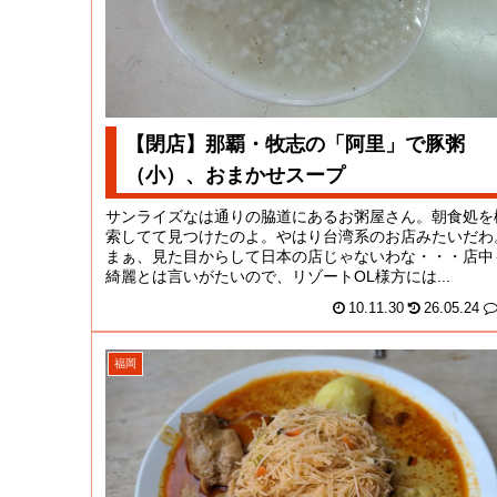
【閉店】那覇・牧志の「阿里」で豚粥
（小）、おまかせスープ
サンライズなは通りの脇道にあるお粥屋さん。朝食処を
索してて見つけたのよ。やはり台湾系のお店みたいだわ
まぁ、見た目からして日本の店じゃないわな・・・店中
綺麗とは言いがたいので、リゾートOL様方には...
10.11.30
26.05.24
福岡