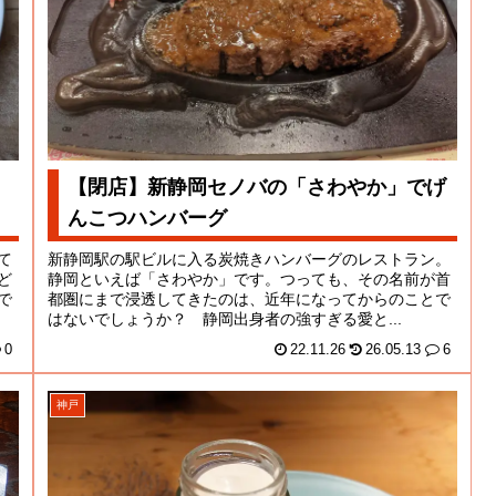
【閉店】新静岡セノバの「さわやか」でげ
んこつハンバーグ
て
新静岡駅の駅ビルに入る炭焼きハンバーグのレストラン。
ど
静岡といえば「さわやか」です。つっても、その名前が首
で
都圏にまで浸透してきたのは、近年になってからのことで
はないでしょうか？ 静岡出身者の強すぎる愛と...
0
22.11.26
26.05.13
6
神戸