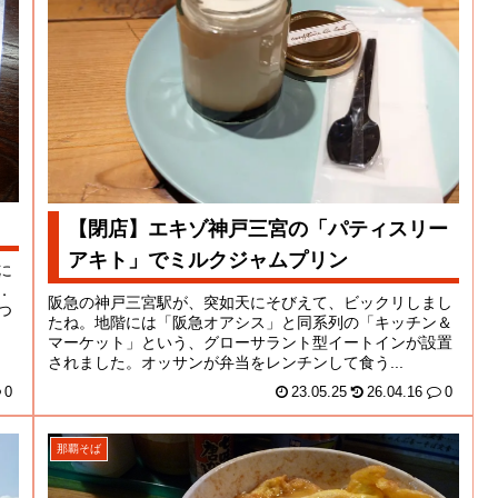
【閉店】エキゾ神戸三宮の「パティスリー
アキト」でミルクジャムプリン
に
．
阪急の神戸三宮駅が、突如天にそびえて、ビックリしまし
つ
たね。地階には「阪急オアシス」と同系列の「キッチン＆
マーケット」という、グローサラント型イートインが設置
されました。オッサンが弁当をレンチンして食う...
0
23.05.25
26.04.16
0
那覇そば