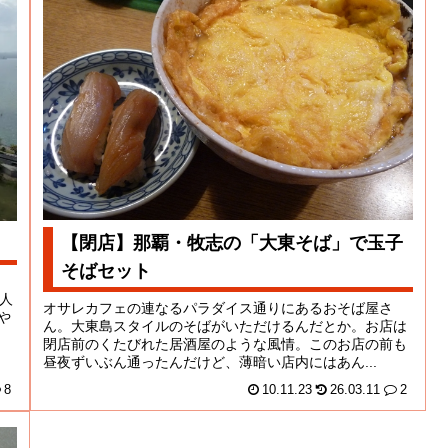
【閉店】那覇・牧志の「大東そば」で玉子
そばセット
人
オサレカフェの連なるパラダイス通りにあるおそば屋さ
や
ん。大東島スタイルのそばがいただけるんだとか。お店は
閉店前のくたびれた居酒屋のような風情。このお店の前も
昼夜ずいぶん通ったんだけど、薄暗い店内にはあん...
8
10.11.23
26.03.11
2