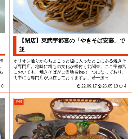
【閉店】東武宇都宮の「やきそば安藤」で
並
検
オリオン通りからちょこっと脇に入ったとこにある焼きそ
。
ば専門店。地味に粉もの文化が根付く北関東。ここ宇都宮
も
においても、焼きそばがご当地名物の一つになっており、
街中にも専門店が点在しておりますよ。若干掘っ...
0
22.09.17
26.05.13
4
静岡