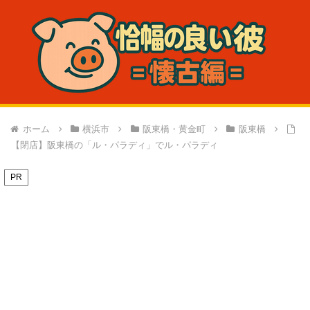
ホーム
横浜市
阪東橋・黄金町
阪東橋
【閉店】阪東橋の「ル・パラディ」でル・パラディ
PR