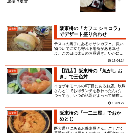
唐揚げ定食
阪東橋の「カフェ ショコラ」
阪東橋
でデザート盛り合わせ
テスコの裏手にあるオサレカフェ。買い
物ついでに立ち寄れる場所がある幸せ
よ。この日は休日のお昼過ぎ。いかにも
カフェ巡りそうな女子ズとか、アイフォ
13.04.14
ン文化な若男子とかで賑わってい...
【閉店】阪東橋の「魚がし お
阪東橋
き」で三色丼
イセザキモールの6丁目にあるお店。玖珠
さんとこでお得ランチを教わったんだ。
つっても、いつの話題だよっって鮮度。
近場だと逆に後回しになっちゃうんだよ
13.09.27
な。前に入ってたお店と同名...
阪東橋の「一二三屋」でおか
阪東橋
めとじ
医大通りにあるお蕎麦屋さん。ごくごく