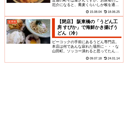
普通の町そば屋さんですが、お医者のご
厄介になると、蕎麦くらいしか喉を通ら
ないこともありますよね。マンションに
15.08.04
18.06.25
入って小奇麗な構えになってい...
【閉店】 阪東橋の「うどん工
阪東橋
房 すぴか」で海鮮かき揚げう
どん（冷）
ピーコックの手前にあるうどん専門店。
本店は何であんな寂れた場所に・・・な
山田町。ソッコー潰れると思ってたんだ
けど、まさかの支店展開を仕掛けてき
09.07.18
24.01.14
た。野毛店はソッコー・・・・し...