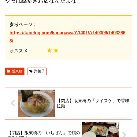
やっぱ謎多きお店なんだよな。
参考ページ：
https://tabelog.com/kanagawa/A1401/A140306/1403266
8/
★★
オススメ：
阪東橋
洋菓子
【閉店】阪東橋の「ダイスケ」で香味
拉麺
【閉店】阪東橋の「いちばん」で鶏の