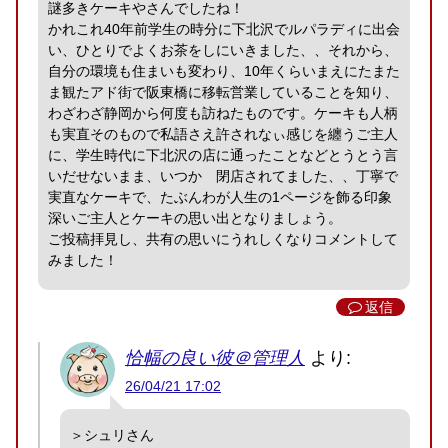
謎多きケーキやさんでしたね！
かれこれ40年前学生の時分に下北沢でルパラディに出会
い、ひとりでよくお茶をしにいきました、、それから、
自分の環境も住まいも変わり、10年くらいまえにたまた
ま観たアド街で阪東橋に移転営業していることを知り、
わざわざ静岡から何度も訪ねたものです。ケーキも人柄
も実直そのもので私語さえ許されなぃ感じを纏うご主人
に、学生時代に下北沢の店に通ったことなどとうとう言
いだせないまま、いつか 閉店されてました、、丁寧で
実直なケーキで、たぶんわが人生の1ページを飾る印象
深いご主人とケーキの思い出となりましょう。
ご投稿拝見し、共有の思いにうれしくなりコメントして
みました！
返信
恰幅の良い彼＠管理人
より:
26/04/21 17:02
＞シュリさん