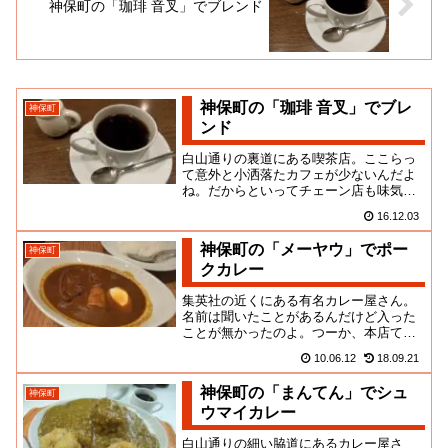
神保町の「珈琲 音叉」でブレンド
神保町の「珈琲 音叉」でブレ
神保町
ンド
白山通りの裏道にある喫茶店。ここらっ
て意外と小洒落たカフェが少ないんだよ
ね。だからといってチェーン店も味気な
く、通りがかったこちらに入ってみまし
16.12.03
た。お店はレンガをあしらって...
神保町の「メーヤウ」でポー
神保町
クカレー
集英社の近くにある有名カレー屋さん。
名前は聞いたことがあるんだけど入った
ことが無かったのよ。つーか、本店て何
処なんだ？ここは同名店間でいろいろあ
10.06.12
18.09.21
るみたいだな？お店は小さく、...
神保町の「まんてん」でシュ
神保町
ウマイカレー
白山通りの細い脇道にあるカレー屋さ