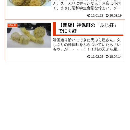
ん。久しぶりに寄ったなぁ！お店は小汚
く、まさに昭和学生食堂な佇まい。グラ
スの水にスプーンをぶっこまれてるよう
11.01.22
16.02.19
なお店よ。今時の学生やリーマン...
【閉店】神保町の「ふじ好」
神保町
でにく好
靖国通り沿いにできた天ぷら屋さん。久
しぶりの神保町をぶらついていたら「い
もや」が・・・・！！！別の天ぷら屋に
なっていた！！なんぞ”天ぷら革命”を看板
11.02.26
18.04.14
に掲げ、肉を素材にした創...