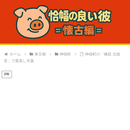
ホーム
東京都
神保町
神保町の「橘昌 文銭
堂」で栗蒸し羊羹
PR