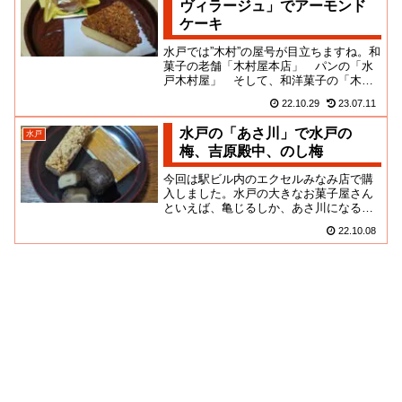
ヴィラージュ」でアーモンド
ケーキ
水戸では”木村”の屋号が目立ちますね。和
菓子の老舗「木村屋本店」 パンの「水
戸木村屋」 そして、和洋菓子の「木村
屋本舗」こちらのお店は栄町の本店の他
22.10.29
23.07.11
に「京成百貨店」にセカン...
水戸の「あさ川」で水戸の
水戸
梅、吉原殿中、のし梅
今回は駅ビル内のエクセルみなみ店で購
入しました。水戸の大きなお菓子屋さん
といえば、亀じるしか、あさ川になるの
でしょうかね？いずれも定番土産品にと
22.10.08
どまらず、生菓子や洋菓子など...