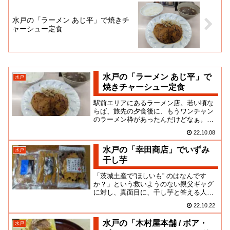
水戸の「ラーメン あじ平」で焼きチ
ャーシュー定食
水戸の「ラーメン あじ平」で
水戸
焼きチャーシュー定食
駅前エリアにあるラーメン店。若い頃な
らば、旅先の夕食後に、もうワンチャン
のラーメン枠があったんだけどなぁ。今
や、ホテルに帰ってシャワー浴びたら、
22.10.08
もうどこにも出たくなくなっち...
水戸の「幸田商店」でいずみ
水戸
干し芋
「茨城土産で”ほしいも” のはなんです
か？」という救いようのない親父ギャグ
に対し、真面目に、干し芋と答える人も
多くなっているのではないでしょうか？
22.10.22
青山なぎさちゃんも大好きら...
水戸の「木村屋本舗 / ボア・
水戸