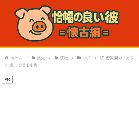
ホーム
旅先
茨城
水戸
偕楽園の「カフ
ェ 樂」で枡ます梅
PR