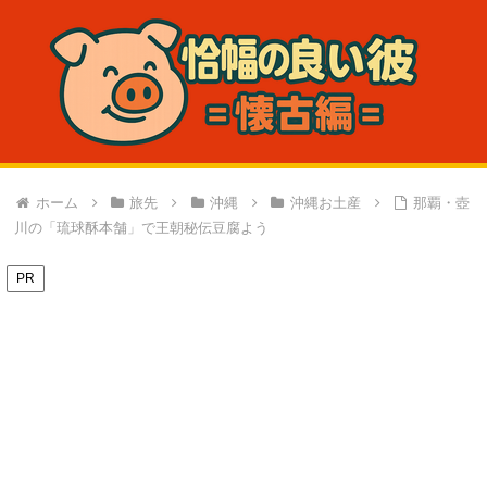
ホーム
旅先
沖縄
沖縄お土産
那覇・壺
川の「琉球酥本舗」で王朝秘伝豆腐よう
PR