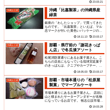
23.03.21
ー風で、カッコイイお店ではあ...
沖縄「比嘉製茶」の沖縄県産
沖縄お土産
緑茶
銀座の「わしたショップ」で買ってきた
ものです。「比嘉製茶」といえば、マル
忠マークが付いた黄色いパッケージのさ
んぴん茶が有名で、お土産屋さんでもよ
18.11.13
23.03.17
く見かけますよね。その他、ゴ...
那覇・県庁前の「謝花きっぱ
沖縄お土産
ん店」で冬瓜漬アソート
松尾消防署通りにあるお菓子屋さん。こ
ちらの店名にもなっている琉球宮廷菓子
のきっぱんは、クニブやカーブチー、タ
ンカン等の柑橘を砂糖で煮て丸めたも
18.05.03
23.03.17
の。それ単体で食べるだけでなく...
那覇・市場本通りの「松原屋
沖縄お土産
製菓」でマーブルケーキ
市場本通りにあるお菓子屋さん。 店頭に
山と積まれたサーターアンダギーが名物
になっているお店です。 牧志公設市場の
ちょい手前。周囲には他にも幾つかのお
19.03.28
菓子屋さんが建ち並んでい...