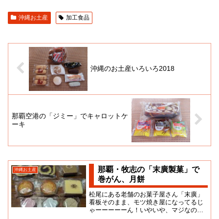
沖縄お土産
加工食品
沖縄のお土産いろいろ2018
那覇空港の「ジミー」でキャロットケ
ーキ
那覇・牧志の「末廣製菓」で
沖縄お土産
巻がん、月餅
松尾にある老舗のお菓子屋さん「末廣」
看板そのまま、モツ焼き屋になってるじ
ゃーーーーーん！いやいや、マジなのか
よ。たしかに闇夜に輝くネオンがサイバ