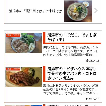
浦添市の「高江州そば」で中味そば
浦添市の「てだこ」でよもぎ
浦添・宜野湾
そば（中）
仲間にある、そば専門店。浦添カルチャ
ーパークに隣接する立地です。ヤクルト
のキャンプ地である浦添運動公園は、音
楽ホールや美術館も含む総合公園の一部
23.04.16
です。練習以前に野球にまるで...
浦添市の「ピザハウス 本店」
浦添・宜野湾
で骨付き牛アバラ肉トロトロ
赤ワイン煮込み
港川にあるアメリカンレストラン。米軍
公認のゆるAサインを掲げる老舗です。
コザで創業し、その後、キャンプキンザ
ーに隣接する浦添市城間へ移転。道路拡
23.04.18
張工事の関係で、近年、港川ス...