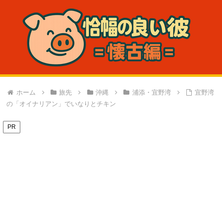
ホーム
旅先
沖縄
浦添・宜野湾
宜野湾
の「オイナリアン」でいなりとチキン
PR