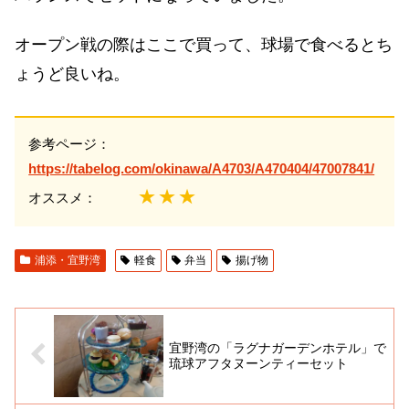
オープン戦の際はここで買って、球場で食べるとち
ょうど良いね。
参考ページ：
https://tabelog.com/okinawa/A4703/A470404/47007841/
★★★
オススメ：
浦添・宜野湾
軽食
弁当
揚げ物
宜野湾の「ラグナガーデンホテル」で
琉球アフタヌーンティーセット