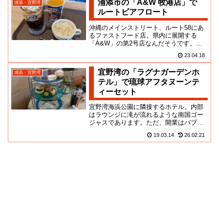
浦添市の「A&W 牧港店」で
浦添・宜野湾
ルートビアフロート
沖縄のメインストリート、ルート58にあ
るファストフード店。県内に展開する
「A&W」の第2号店なんだそうです。嘉
手納基地近くにある屋宜原1号店は、いか
23.04.18
にも通気性良さげで簡素な...
宜野湾の「ラグナガーデンホ
浦添・宜野湾
テル」で琉球アフタヌーンテ
ィーセット
宜野湾海浜公園に隣接するホテル。内部
はラウンジに滝が流れるような南国ゴー
ジャスであります。ただ、開業はバブル
が散った９０年代初頭ということで、現
19.03.14
26.02.21
在はほのかにくたびれて、どこ...