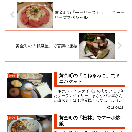
黄金町の「モーリーズカフェ」でモー
リーズスペシャル
黄金町の「和泉屋」で若鶏の唐揚
黄金町の「こねるねこ」でミ
黄金町
ニバケット
「ホテル マイステイズ」の向かいにでき
たブーランジェリー。まさかパン屋さん
が出来るとは！地元民としては、よりに
よってこんな場所にへ！！という驚きし
18.09.25
かありませんが、我が街の風...
黄金町の「松林」でマーボ炒
黄金町
飯