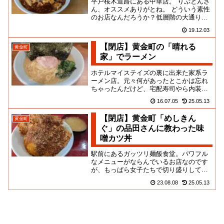
平戸桜木道路にある中華店。 りぷとんさ
ん、オススメありがとね。 どういう素性
のお店なんだろうか？低層階の大通り側
に家屋の景観を一部復元したような？謎
19.12.03
ビルに収まっているのです...
【閉店】黄金町の「晴れる
黄金町
家」でラーメン
ホテルマイステイズの裏に出来た家系ラ
ーメン店。元々何があったとこかは忘れ
ちゃったんだけど、宅配寿司やら内装屋
やら、この実店舗を眼前にしたら踵返し
16.07.05
25.05.13
ちゃうよななっつーテナント。...
【閉店】黄金町「めしきん
黄金町
ぐ」の品田さんに教わった味
噌カツ丼
駅前にあるガッツリ麺飯食堂。パワフル
なメニューがならんでいるお店なのです
が、もっぱら女子たちで切り盛りしてい
るようで、意外性がありますね。この
23.08.08
25.05.13
日、何を食べようかと店頭の写真...