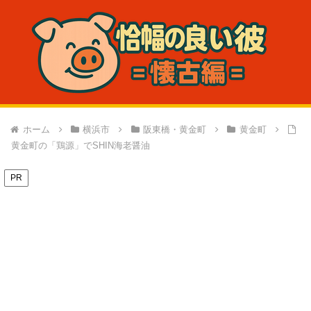
ホーム
横浜市
阪東橋・黄金町
黄金町
黄金町の「鶏源」でSHIN海老醤油
PR