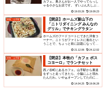
カフェ。奥さんがお一人でやってらっし
ゃる小さなお店です。 ずいぶん久しぶり
になってしまいましたが、その魅力は相
19.03.26
19.09.23
変わらずですね。 静かに落...
【閉店】ホームズ新山下の
本牧・山手駅
「ニトリダイニング みんなの
グリル」でチキングラタン
ホームズのフードコートにできた洋食コ
ーナー。ニトリがファミレスに進出とい
うことで、ちょっと前に話題になってま
したよね。先の経営統合により、家具や
21.12.06
24.12.02
ホーム＆キッチンの商品棚がじ...
【閉店】本牧の「カフェ ボス
本牧・山手駅
コヨーロ」でランチセット
西ノ谷町にあるカフェ。山手駅から裏道
をずっと走ってきたら、小脇にふと現れ
たんだわ。いやぁオープンしてたのに気
が付かなったな。小さなお店はお母さん
14.04.25
19.06.28
と娘さんでやってるみたい。木...