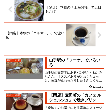
【閉店】 本牧の「上海阿福」で五目
おこげ
【閉店】本牧の「コルマール」で濃い
め
山手駅の「フーケ」でいろい
本牧・山手駅
ろ
山手駅の高架下にあるパン屋さんねこみ
ちさん、オススメありがとね！ちょっ
と、位置が変わったりした？新しくなっ
たのかな？前に見かけたときと印象が違
12.12.31
うような気もするな。この日は平...
【閉店】麦田町の「カフェ ル
本牧・山手駅
シェルシュ」で焼きプリン
「奇珍」のお隣りにある素敵なスィーツ