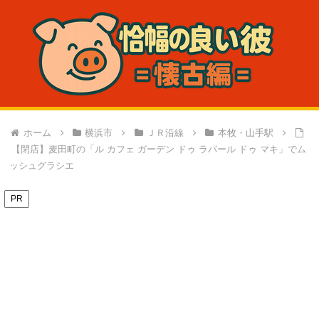
ホーム
横浜市
ＪＲ沿線
本牧・山手駅
【閉店】麦田町の「ル カフェ ガーデン ドゥ ラパール ドゥ マキ」でム
ッシュグラシエ
PR