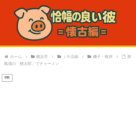
ホーム
横浜市
ＪＲ沿線
磯子・根岸
屏
風浦の「桃太郎」でチャーメン
PR