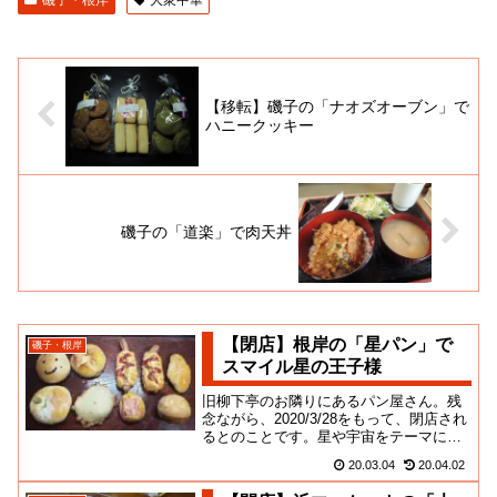
【移転】磯子の「ナオズオーブン」で
ハニークッキー
磯子の「道楽」で肉天丼
【閉店】根岸の「星パン」で
磯子・根岸
スマイル星の王子様
旧柳下亭のお隣りにあるパン屋さん。残
念ながら、2020/3/28をもって、閉店され
るとのことです。星や宇宙をテーマにし
た可愛らしいパンを作っているお店。店
20.03.04
20.04.02
主は絵本作家でもあ...