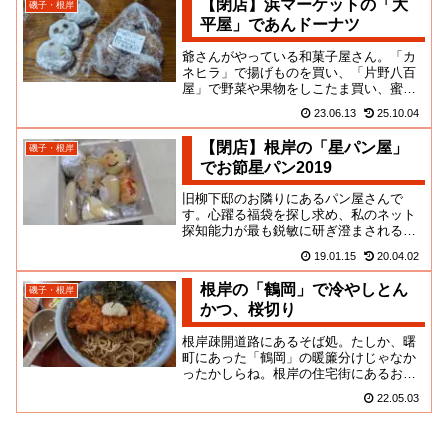
【閉店】浜マーケットの「大
磯子・根岸
平屋」であんドーナツ
爺さんがやっている和菓子屋さん。「カ
ネヒラ」で揚げものを買い、「片野八百
屋」で野菜や果物をしこたま買い、蜜芋
のお店でデザートをと思ったんだけど、
23.06.13
25.10.04
今回もやってなくて、こちらの...
【閉店】根岸の「星パン屋」
磯子・根岸
でお節星パン2019
旧柳下邸のお隣りにあるパン屋さんで
す。心躍る福袋を探し求め、私のネット
探知能力が最も鋭敏に研ぎ澄まされる年
の瀬のこと。こちらの通販サイトで、お
19.01.15
20.04.02
節パンBOXなるものが販売され...
根岸の「鶴岡」で冷やしとん
磯子・根岸
かつ、桜切り
根岸疎開道路にあるそば処。たしか、曙
町にあった「鶴岡」の暖簾分けじゃなか
ったかしらね。根岸の住宅街にあるお店
です。お蕎麦はいわゆる町蕎麦系の月次
22.05.03
ではなく、なかなか上等な手打...