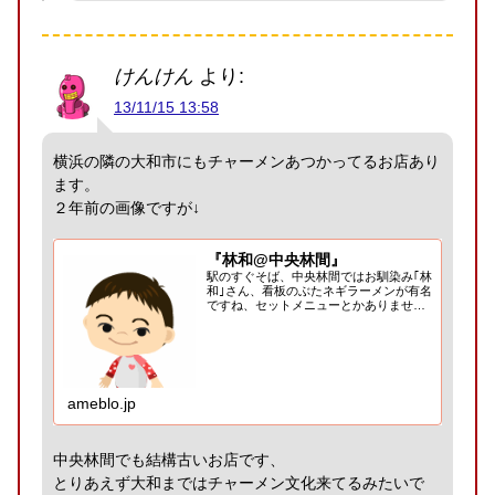
けんけん
より:
13/11/15 13:58
横浜の隣の大和市にもチャーメンあつかってるお店あり
ます。
２年前の画像ですが↓
『林和@中央林間』
駅のすぐそば、中央林間ではお馴染み｢林
和｣さん、看板のぶたネギラーメンが有名
ですね、セットメニューとかありませ
ん、で、チャーメンチャーメン？たぶん
漢字だと｢炒…
ameblo.jp
中央林間でも結構古いお店です、
とりあえず大和まではチャーメン文化来てるみたいで