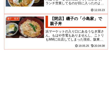
ランチ営業してるのが目に入ったのよ。
入店して、正直失敗したかなって思っ
12.03.23
た。テーブルの他に座敷席もある...
【閉店】磯子の「小島家」で
磯子・根岸
親子丼
浜マーケットの入り口にあるうなぎ屋さ
ん。もはや市電もありませんし、ニトリ
もMMに出店してしまった現在。阪東橋
の民がここまで出張ってくる機会はかな
19.05.25
20.04.08
り少ないのです。しかし、磯子...