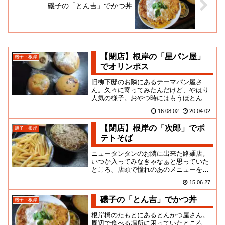
磯子の「とん吉」でかつ丼
【閉店】根岸の「星パン屋」
磯子・根岸
でオリンポス
旧柳下邸のお隣にあるテーマパン屋さ
ん。久々に寄ってみたんだけど、やはり
人気の様子。おやつ時にはもうほとんど
パンが残っていかなったのよ！でも、こ
16.08.02
20.04.02
ないだと違う売り子のお姉さんが...
【閉店】根岸の「次郎」でポ
磯子・根岸
テトそば
ニュータンタンのお隣に出来た路麺店。
いつか入ってみなきゃなぁと思っていた
ところ、店頭で憧れのあのメニューを発
見！ああ、神様、ここまでカフェという
15.06.27
カフェにフラれ続けたのは、つ...
磯子の「とん吉」でかつ丼
磯子・根岸
根岸橋のたもとにあるとんかつ屋さん。
周辺で食べる場所に困っていたところ、