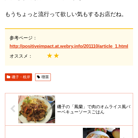
もうちょっと流行って欲しい気もするお店だね。
参考ページ：
http://positiveimpact.at.webry.info/201110/article_1.html
★★
オススメ：
磯子・根岸
喫茶
磯子の「鳳蘭」で肉のオムライス風バ
ーベキューソースごはん