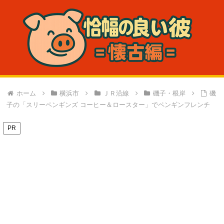
ホーム
横浜市
ＪＲ沿線
磯子・根岸
磯
子の「スリーペンギンズ コーヒー＆ロースター」でペンギンフレンチ
PR