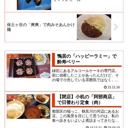
保土ヶ谷の「爽爽」で肉みそあんかけ
麺
鴨居の「ハッピーラミー」で
他・JR
酔寿ベリー
緑区にあるアルコールケーキの専門店。
前に偵察したことがあったんだけど、そ
の場で小売している雰囲気ではなく、通
販や出張販売をメインに営業しているお
21.11.16
店みたいです。最近は横浜駅の...
【閉店】小机の「阿部商店」
他・JR
で日替わり定食（肉）
都筑区の端っこ、鶴見川の河辺にあるお
店。この風景を目にして思うのは、私の
食べ歩きもいよいよ煮詰まってきたなと
いうことだ。たしか、横浜ウォーカーの
13.12.11
23.03.13