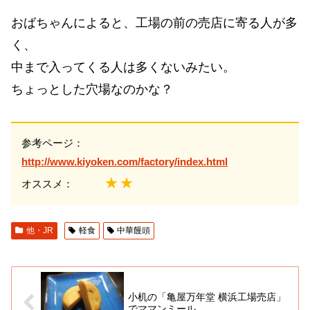
おばちゃんによると、工場の前の売店に寄る人が多
く、
中まで入ってくる人は多くないみたい。
ちょっとした穴場なのかな？
参考ページ：
http://www.kiyoken.com/factory/index.html
★★
オススメ：
他・JR
軽食
中華饅頭
小机の「亀屋万年堂 横浜工場売店」
でママンミール