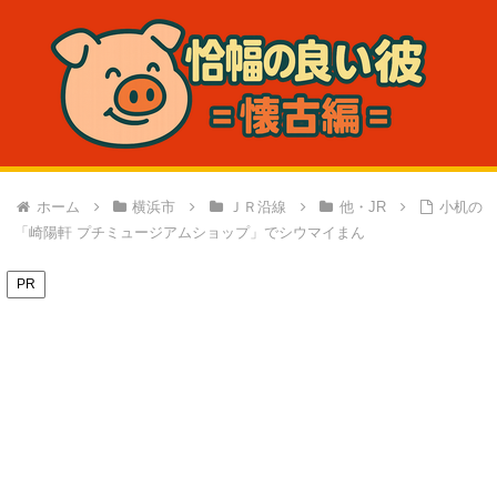
ホーム
横浜市
ＪＲ沿線
他・JR
小机の
「崎陽軒 プチミュージアムショップ」でシウマイまん
PR