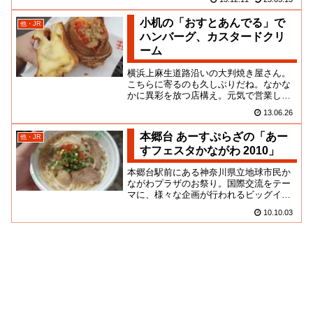
野菜特集かなんかの時にブック...
小机の「おすとあんでる」で
他・JR
ハンバーグ、カスタードクリ
ーム
横浜上麻生道路沿いの大判焼き屋さん。
こちらに寄るのも久しぶりだね。なかな
かに異彩を放つ店構え。元気で営業して
てよかったよ。駅からもちょこっと離れ
13.06.26
てるし、普段は誰が買っている...
本郷台 あーすぷらざの「あー
他・JR
すフェスタかながわ 2010」
本郷台駅前にある神奈川県立地球市民か
ながわプラザのお祭り。国際交流をテー
マに、様々な企画が行われるビッグイベ
ントなのですが、私が楽しみにしている
10.10.03
のは各国料理の屋台コーナーっ...