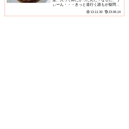
ぃーん・・・きっと道行く誰もが疑問に
思っているだろう謎の店名と、視界から
13.11.30
23.06.14
隠れようのない立地の勝利であり...