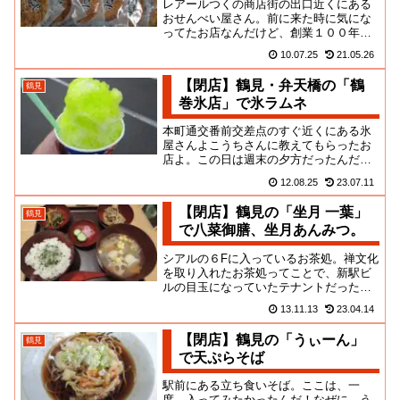
レアールつくの商店街の出口近くにある
おせんべい屋さん。前に来た時に気にな
ってたお店なんだけど、創業１００年以
上の老舗なんだってね！そこまでとは！
10.07.25
21.05.26
奥に昔風のせんべいケースも列...
【閉店】鶴見・弁天橋の「鶴
鶴見
巻氷店」で氷ラムネ
本町通交番前交差点のすぐ近くにある氷
屋さんよこうちさんに教えてもらったお
店よ。この日は週末の夕方だったんだけ
ど、まぁ、蒸し暑くてさ！かき氷を食べ
12.08.25
23.07.11
るには絶好の環境よ！ここは氷...
【閉店】鶴見の「坐月 一葉」
鶴見
で八菜御膳、坐月あんみつ。
シアルの６Fに入っているお茶処。禅文化
を取り入れたお茶処ってことで、新駅ビ
ルの目玉になっていたテナントだったよ
ね。地元には総持寺もあるし、ある意味
13.11.13
23.04.14
では鶴見らしいお店ってこと...
【閉店】鶴見の「うぃーん」
鶴見
で天ぷらそば
駅前にある立ち食いそば。ここは、一
度、入ってみたかったんだ！なぜに、う