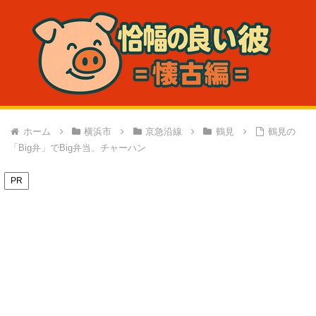
ホーム
横浜市
京急沿線
鶴見
鶴見の
「Big弁」でBig弁当、チャーハン
PR