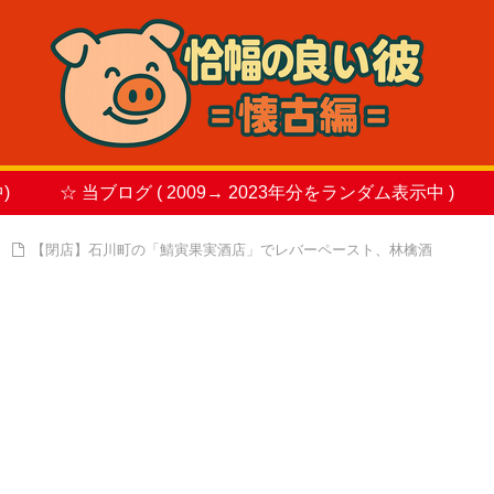
)
☆ 当ブログ ( 2009→ 2023年分をランダム表示中 )
【閉店】石川町の「鯖寅果実酒店」でレバーペースト、林檎酒