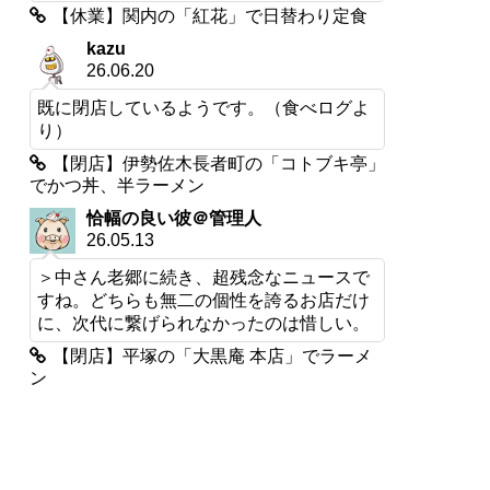
【休業】関内の「紅花」で日替わり定食
kazu
26.06.20
既に閉店しているようです。（食べログよ
り）
【閉店】伊勢佐木長者町の「コトブキ亭」
でかつ丼、半ラーメン
恰幅の良い彼＠管理人
26.05.13
＞中さん老郷に続き、超残念なニュースで
すね。どちらも無二の個性を誇るお店だけ
に、次代に繋げられなかったのは惜しい。
【閉店】平塚の「大黒庵 本店」でラーメ
ン