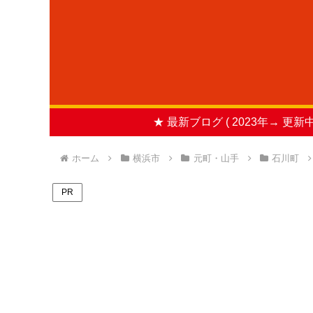
★ 最新ブログ ( 2023年→ 更新中
ホーム
横浜市
元町・山手
石川町
PR