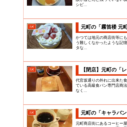
シピ...
元町の「霧笛楼 元
元町
かつては地元の商店街等に
う難しくなかったような記
タな...
【閉店】元町の「レ
元町
代官坂通りの外れに出来た
ている高級食パン専門店商
なく...
元町の「キャラバン
元町
元町商店街にあるコーヒー