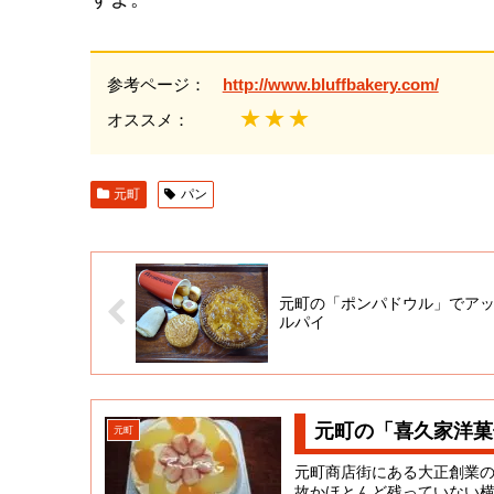
参考ページ：
http://www.bluffbakery.com/
★★★
オススメ：
元町
パン
元町の「ポンパドウル」でア
ルパイ
元町の「喜久家洋菓
元町
元町商店街にある大正創業
故かほとんど残っていない