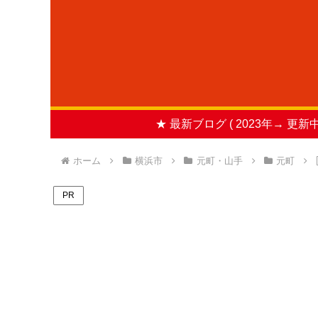
★ 最新ブログ ( 2023年→ 更新中
ホーム
横浜市
元町・山手
元町
PR