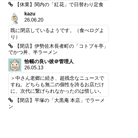
【休業】関内の「紅花」で日替わり定食
kazu
26.06.20
既に閉店しているようです。（食べログよ
り）
【閉店】伊勢佐木長者町の「コトブキ亭」
でかつ丼、半ラーメン
恰幅の良い彼＠管理人
26.05.13
＞中さん老郷に続き、超残念なニュースで
すね。どちらも無二の個性を誇るお店だけ
に、次代に繋げられなかったのは惜しい。
【閉店】平塚の「大黒庵 本店」でラーメ
ン