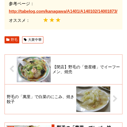
参考ページ：
http://tabelog.com/kanagawa/A1401/A140102/14001873/
★★★
オススメ：
野毛
大衆中華
【閉店】野毛の「曾星楼」でイーフー
メン、焼売
野毛の「萬里」で白菜のにこみ、焼き
餃子