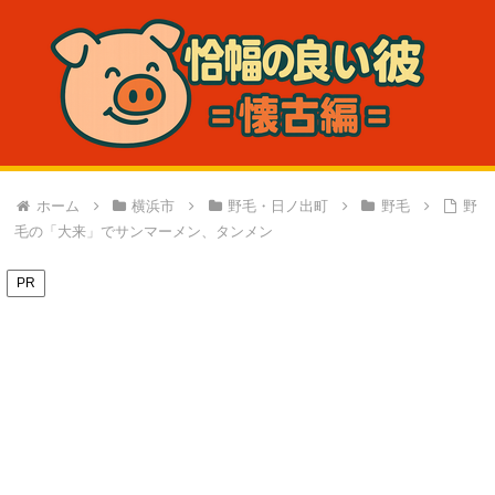
ホーム
横浜市
野毛・日ノ出町
野毛
野
毛の「大来」でサンマーメン、タンメン
PR