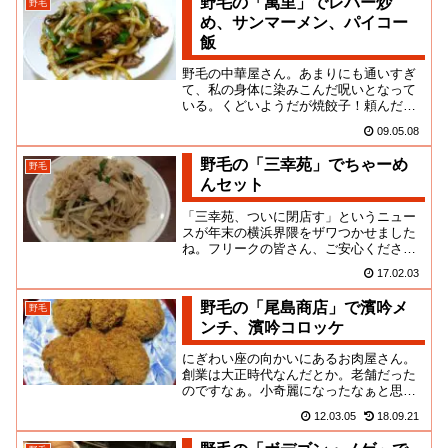
野毛の「萬里」でレバー炒
野毛
め、サンマーメン、パイコー
飯
野毛の中華屋さん。あまりにも通いすぎ
て、私の身体に染みこんだ呪いとなって
いる。くどいようだが焼餃子！頼んだ方
が良い、ではない！まず初めに頼んでも
09.05.08
らおうか！今週の半額メニュー...
野毛の「三幸苑」でちゃーめ
野毛
んセット
「三幸苑、ついに閉店す」というニュー
スが年末の横浜界隈をザワつかせました
ね。フリークの皆さん、ご安心くださ
い。野毛坂の「中屋」の跡に移転という
17.02.03
顛末だったようです。あの一画で...
野毛の「尾島商店」で濱吟メ
野毛
ンチ、濱吟コロッケ
にぎわい座の向かいにあるお肉屋さん。
創業は大正時代なんだとか。老舗だった
のですなぁ。小奇麗になったなぁと思っ
ていたら、最近はデパートなんかにも出
12.03.05
18.09.21
店して、バリバリ営業してるみ...