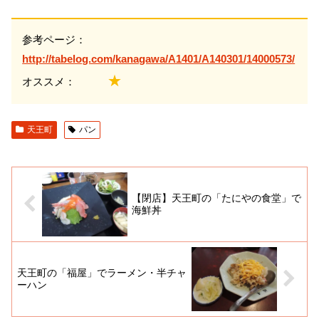
参考ページ：
http://tabelog.com/kanagawa/A1401/A140301/14000573/
★
オススメ：
天王町
パン
【閉店】天王町の「たにやの食堂」で
海鮮丼
天王町の「福屋」でラーメン・半チャ
ーハン