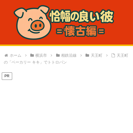
ホーム
横浜市
相鉄沿線
天王町
天王町
の「ベーカリー キキ」でトトロパン
PR