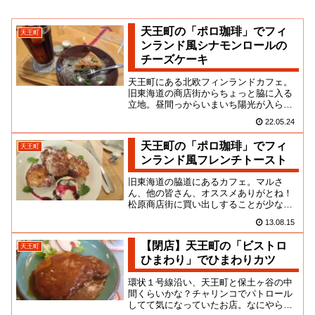
天王町の「ポロ珈琲」でフィ
天王町
ンランド風シナモンロールの
チーズケーキ
天王町にある北欧フィンランドカフェ。
旧東海道の商店街からちょっと脇に入る
立地。昼間っからいまいち陽光が入らな
い部分は、むしろあえての演出なのかも
22.05.24
しれませんな。ちらり除く限り...
天王町の「ポロ珈琲」でフィ
天王町
ンランド風フレンチトースト
旧東海道の脇道にあるカフェ。マルさ
ん、他の皆さん、オススメありがとね！
松原商店街に買い出しすることが少なく
なっちゃって、以前にようなペースで周
13.08.15
辺を探検できなかったんだよね。...
【閉店】天王町の「ビストロ
天王町
ひまわり」でひまわりカツ
環状１号線沿い、天王町と保土ヶ谷の中
間くらいかな？チャリンコでパトロール
してて気になっていたお店。なにやら、