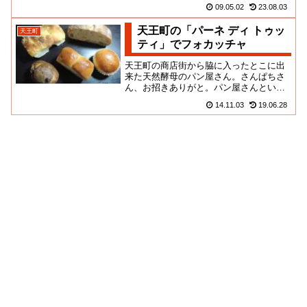
ホンジャマカ石塚の先輩の店なんだって
09.05.02
23.08.03
さ。同じデブとしては、あいさ...
天王町の「パーネ ディ トゥッ
天王町
ティ」でフォカッチャ
天王町の商店街から脇に入ったとこに出
来た天然酵母のパン屋さん。さんぱちさ
ん、お招きありがと。パン屋さんという
か、喫茶店のような作りなんだな。手前
14.11.03
19.06.28
に小さなパンのケースがあって...