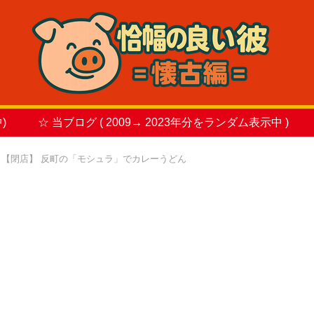
)
☆ 当ブログ ( 2009→ 2023年分をランダム表示中 )
【閉店】 反町の「モシュラ」でカレーうどん