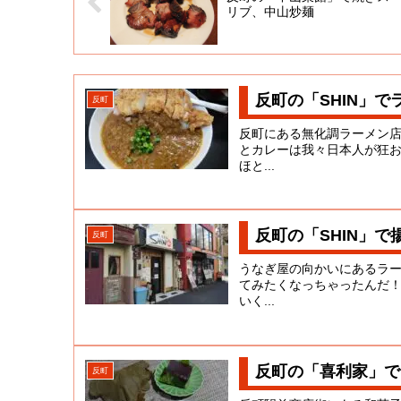
リブ、中山炒麺
反町の「SHIN」
反町
反町にある無化調ラーメン
とカレーは我々日本人が狂
ほと...
反町の「SHIN」で
反町
うなぎ屋の向かいにあるラ
てみたくなっちゃったんだ
いく...
反町の「喜利家」で
反町