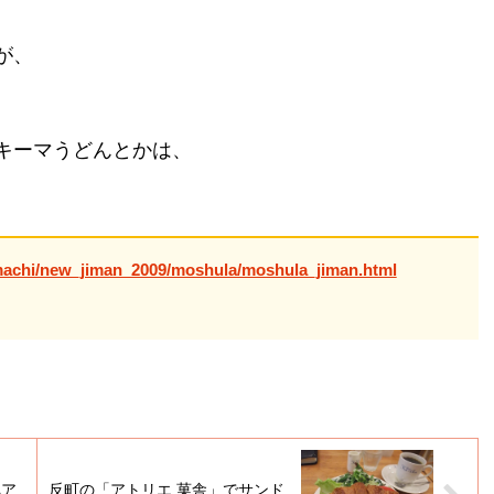
が、
キーマうどんとかは、
achi/new_jiman_2009/moshula/moshula_jiman.html
ペア
反町の「アトリエ 菓舎」でサンド