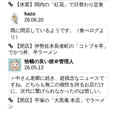
【休業】関内の「紅花」で日替わり定食
kazu
26.06.20
既に閉店しているようです。（食べログよ
り）
【閉店】伊勢佐木長者町の「コトブキ亭」
でかつ丼、半ラーメン
恰幅の良い彼＠管理人
26.05.13
＞中さん老郷に続き、超残念なニュースで
すね。どちらも無二の個性を誇るお店だけ
に、次代に繋げられなかったのは惜しい。
【閉店】平塚の「大黒庵 本店」でラーメ
ン