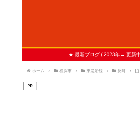
★ 最新ブログ ( 2023年→ 更新中
ホーム
横浜市
東急沿線
反町
PR