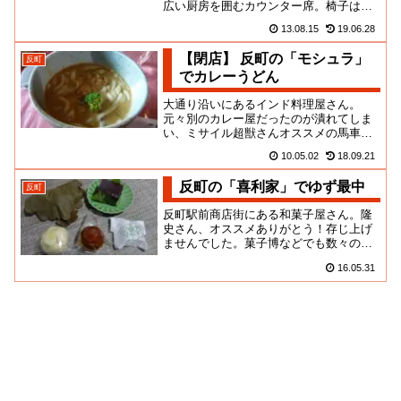
広い厨房を囲むカウンター席。椅子はち
ょっと座りが悪いんだけど、店内はよく
13.08.15
19.06.28
清掃されていて清潔感があるよ...
【閉店】 反町の「モシュラ」
反町
でカレーうどん
大通り沿いにあるインド料理屋さん。
元々別のカレー屋だったのが潰れてしま
い、ミサイル超獣さんオススメの馬車道
のお店が出てきたみたい。前を通って偶
10.05.02
18.09.21
然見つけた・・・気になってたん...
反町の「喜利家」でゆず最中
反町
反町駅前商店街にある和菓子屋さん。隆
史さん、オススメありがとう！存じ上げ
ませんでした。菓子博などでも数々の賞
に輝くという、明治創業の老舗なんだっ
16.05.31
て。和菓子屋さんてさ、観光地...