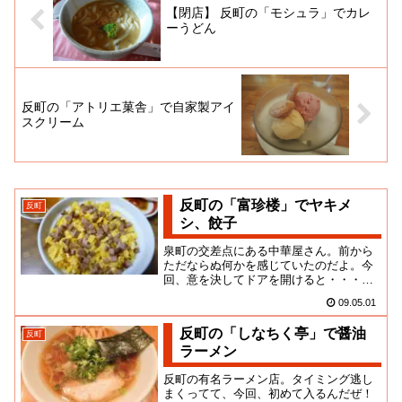
【閉店】 反町の「モシュラ」でカレ
ーうどん
反町の「アトリエ菓舎」で自家製アイ
スクリーム
反町の「富珍楼」でヤキメ
反町
シ、餃子
泉町の交差点にある中華屋さん。前から
ただならぬ何かを感じていたのだよ。今
回、意を決してドアを開けると・・・そ
こには居間が・・・かなり雑多な家庭の
09.05.01
居間空間が広がっていた！雑然...
反町の「しなちく亭」で醤油
反町
ラーメン
反町の有名ラーメン店。タイミング逃し
まくってて、今回、初めて入るんだぜ！