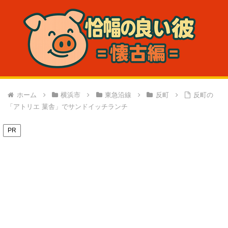
ホーム
横浜市
東急沿線
反町
反町の
「アトリエ 菓舎」でサンドイッチランチ
PR