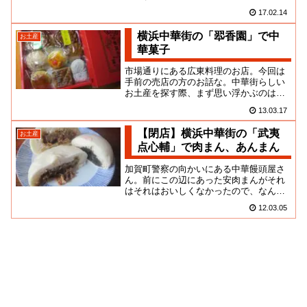
性はよく分かりませんが、たぶん台湾の
17.02.14
人なのでしょう。日本語は不自...
横浜中華街の「翆香園」で中
お土産
華菓子
市場通りにある広東料理のお店。今回は
手前の売店の方のお話な。中華街らしい
お土産を探す際、まず思い浮かぶのは中
華菓子だよね。大通りをちょっと歩け
13.03.17
ば、いろんな商品が目に入ってく...
【閉店】横浜中華街の「武夷
お土産
点心輔」で肉まん、あんまん
加賀町警察の向かいにある中華饅頭屋さ
ん。前にこの辺にあった安肉まんがそれ
はそれはおいしくなかったので、なんと
なくそのイメージを引きずっていたんだ
12.03.05
けど、ここは全く関係はなく、...