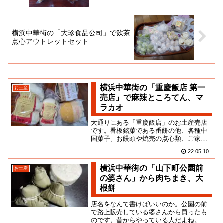
横浜中華街の「大珍食品公司」で飲茶
点心アウトレットセット
横浜中華街の「重慶飯店 第一
お土産
売店」で麻辣ところてん、マ
ラカオ
大通りにある「重慶飯店」のお土産売店
です。看板銘菓である番餅の他、各種中
国菓子、お饅頭や焼売の点心類、ご家庭
で中華街の味が楽しめるレトルトや調味
22.05.10
料など、一通りのお土産が揃っ...
横浜中華街の「山下町公園前
お土産
の婆さん」から肉ちまき、大
根餅
店名をなんて書けばいいのか。公園の前
で路上販売している婆さんから買ったも
のです。昔からやっている人だよね。素