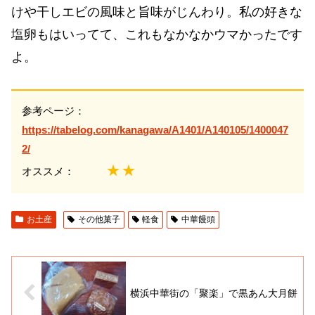
けや干しエビの風味と旨味がじんわり。私の好きな
塩卵もはいってて、これもなかなかウマかったです
よ。
参考ページ：
https://tabelog.com/kanagawa/A1401/A140105/1400047
2/
★★
オススメ：
お土産
その他菓子
軽食
中華饅頭
横浜中華街の「聚楽」で黒あん大月餅