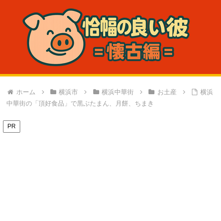
ホーム
横浜市
横浜中華街
お土産
横浜
中華街の「頂好食品」で黒ぶたまん、月餅、ちまき
PR