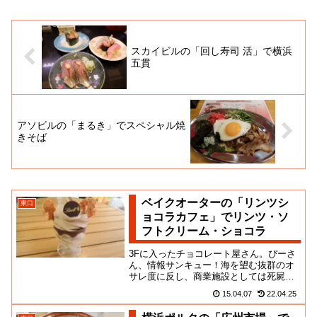
スカイビルの「回し寿司 活」で横浜
五貫
アソビルの「まるき」でスペシャル焼
きそば
ベイクオーターの「リンツシ
東口
ョコラカフェ」でリンツ・ソ
フトクリーム・ショコラ
3Fに入ったチョコレート屋さん。ぴーさ
ん、情報サンキュー！海を望む抜群のオ
サレ度に反し、商業施設としては死屍
累々なベイクオーター。この上、ここへ
15.04.07
22.04.25
の出店に商機を見出すブランド...