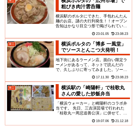
横浜ポルタの「広州市場」で
東口
粗びき肉汁雲呑麺
横浜駅のポルタにできた、手包わんたん
麺のお店。謎の大行列発生！！オープン
告知はかなり目立つ形で掲げられていた
ので「いっちょ試しに」というお客さん
23.01.05
23.08.23
も多かったと思います。でも、...
横浜ポルタの「博多 一風堂」
東口
でソースとんこつ大発明！
地下街にあるラーメン店。面白い限定ラ
ーメンがあるって、ネットで読んだの
で、久しぶりに寄ってみました。ソース
とんこつ大発明！いまだかつて無いソー
17.11.30
23.08.23
ス味のラーメンなのであります。...
横浜駅の「崎陽軒」で桂歌丸
東口
さんの愛した炒飯弁当
「横浜ウォーカー」と崎陽軒のコラボ弁
当です。 先日、三吉演芸場で行われた
「桂歌丸一周忌追善公演」に併せて、１
日限定で販売されました。 横浜市民の身
19.07.06
21.12.18
体の幾％かは、崎陽軒のシウ...