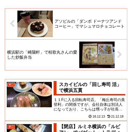
アソビルの「ダンボ ドーナツアンド
コーヒー」でマシュマロチョコレート
横浜駅の「崎陽軒」で桂歌丸さんの愛
した炒飯弁当
スカイビルの「回し寿司 活」
東口
で横浜五貫
１１Fに入る回転寿司店。「梅丘寿司の美
登利」の関係ですが、会社自体は別法人
になっており、こちらは甥っ子が社長に
なって展開しているようですね。開店し
18.12.13
21.12.18
て、もう何年経ちましたが、...
【閉店】ルミネ横浜の「ルビ
東口