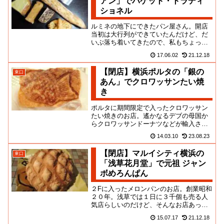
アン」でバゲット・トラディ
ショネル
ルミネの地下にできたパン屋さん。開店
当初は大行列ができていたんだけど、だ
いぶ落ち着いてきたので、私もちょっく
ら寄ってきましたよ！フランス・ブルタ
17.06.02
21.12.18
ーニュのオサレ店が満を持して...
【閉店】横浜ポルタの「銀の
東口
あん」でクロワッサンたい焼
き
ポルタに期間限定で入ったクロワッサン
たい焼きのお店。遙かなるデブの母国か
らクロワッサンドーナツなどが輸入され
る中、甘味界にも悪ノリの余波が訪れた
14.03.10
23.08.23
ようですな。「銀だこ」が作っ...
【閉店】マルイシティ横浜の
東口
「浅草花月堂」で元祖 ジャン
ボめろんぱん
２Fに入ったメロンパンのお店。創業昭和
２０年。浅草では１日に３千個も売る人
気店らしいのだけど、そんなお店あった
っけかという感じです。おそらく、巷で
15.07.17
21.12.18
旬の過ぎたメロンパン商法の...