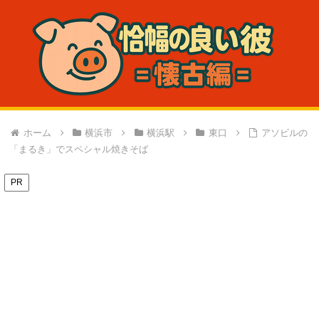
ホーム
横浜市
横浜駅
東口
アソビルの
「まるき」でスペシャル焼きそば
PR