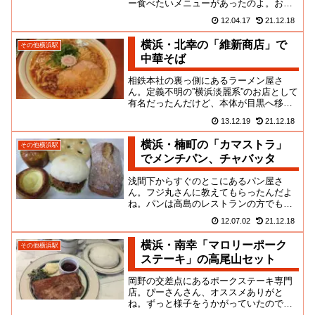
ー食べたいメニューがあったのよ。お店
は大通り沿い。鶴屋町のハズレに近い場
12.04.17
21.12.18
所だよね。したがって、駅周辺...
横浜・北幸の「維新商店」で
その他横浜駅
中華そば
相鉄本社の裏っ側にあるラーメン屋さ
ん。定義不明の”横浜淡麗系”のお店として
有名だったんだけど、本体が目黒へ移っ
てしまって、その後、別ブランドになっ
13.12.19
21.12.18
たんだそうだ。前もおいしい...
横浜・楠町の「カマストラ」
その他横浜駅
でメンチパン、チャバッタ
浅間下からすぐのとこにあるパン屋さ
ん。フジ丸さんに教えてもらったんだよ
ね。パンは高島のレストランの方でも買
えるけど、実際に焼いてるのはこっちみ
12.07.02
21.12.18
たいなんだわ。よりによって、イ...
横浜・南幸「マロリーポーク
その他横浜駅
ステーキ」の高尾山セット
岡野の交差点にあるポークステーキ専門
店。ぴーさんさん、オススメありがと
ね。ずっと様子をうかがっていたのです
が、店頭の行列に怯んで、入店の機会に