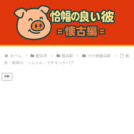
ホーム
横浜市
横浜駅
その他横浜駅
横
浜・南幸の「シムシル」でチキンケバブ
PR