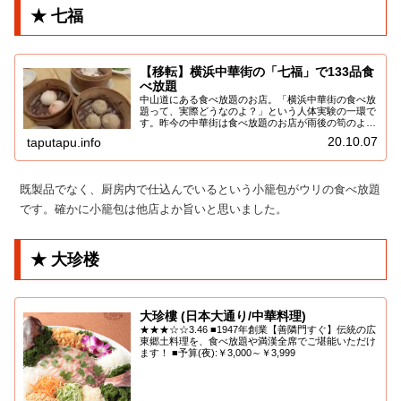
★ 七福
【移転】横浜中華街の「七福」で133品食
べ放題
中山道にある食べ放題のお店。「横浜中華街の食べ放
題って、実際どうなのよ？」という人体実験の一環で
す。昨今の中華街は食べ放題のお店が雨後の筍のよう
にできまくっておりますね。私も基本的に食べ放題が
20.10.07
taputapu.info
大好き。...
既製品でなく、厨房内で仕込んでいるという小籠包がウリの食べ放題
です。確かに小籠包は他店よか旨いと思いました。
★ 大珍楼
大珍樓 (日本大通り/中華料理)
★★★☆☆3.46 ■1947年創業【善隣門すぐ】伝統の広
東郷土料理を、食べ放題や満漢全席でご堪能いただけ
ます！ ■予算(夜):￥3,000～￥3,999