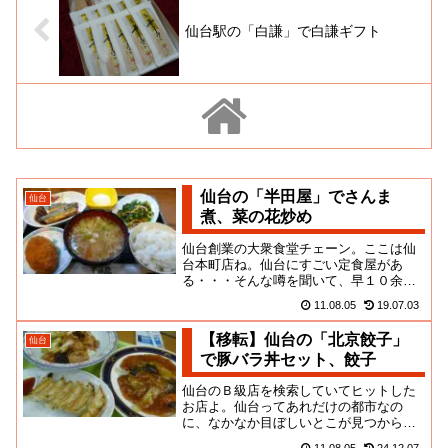
仙台駅の「白謙」で白謙ギフト
仙台の「半田屋」でさんま
仙台
煮、菜の花炒め
仙台創業の大衆食堂チェーン。ここは仙
台本町店ね。仙台にすごい定食屋があ
る・・・そんな噂を聞いて、早１０余
年。やっと入ることができたよ！憧れの
11.08.05
19.07.03
半田屋に！！！まぁ、何がすごいか...
【移転】仙台の「北京餃子」
仙台
で豚バラ丼セット、餃子
仙台のＢ級店を検索していてヒットした
お店よ。仙台ってあれだけの都市なの
に、なかなか目ぼしいとこが見つからな
いんだよな。フォーラスという１０９的
11.08.05
24.12.07