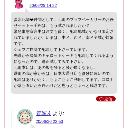
20/06/29 14:32
炭水化物❤️仲間として、元町のブラフベーカリーのお任
せセット三千円は、もう試されましたか？
緊急事態宣言中は注文も多く、配達地域がかなり限定さ
れていましたが、いまは、中区、西区、南区全域が対象
です。
シェフご自身で配達して下さっています。
先週から冷凍のキャロットケーキも配達してくれるよう
になったので、是正試してみて下さい。
元町本店は、あの坂を登ると膝が痛くなるし、
曙町の我が家からは、日本大通り店も微妙に遠いので、
配達はありがたく、ちょこちょこ利用してます。コロナ
が落ち着いたら終わりだと思うとちょっと残念です。
返信
管理人
より:
20/06/30 22:53