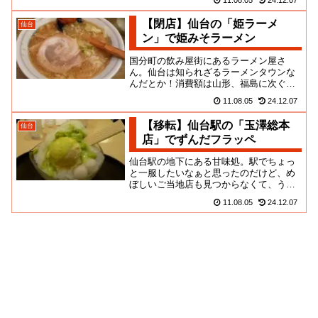
なファッションビルの地下にその...
【閉店】仙台の「姫ラーメ
仙台
ン」で姫みそラーメン
国分町の飲み屋街にあるラーメン屋さ
ん。仙台は知られざるラーメンタウンな
んだとか！消費額は山形、福島に次ぐ第
三位！その割にこれといったご当地ラー
11.08.05
24.12.07
メン店を知らないのだが県民に聞...
【移転】仙台駅の「玉澤総本
仙台
店」でずんだフラッペ
仙台駅の地下にある甘味処。駅でちょっ
と一服したいなぁと思ったのだけど、め
ぼしいご当地店も見つからなくて、うろ
うろしていたのよ。そんな時、物販カウ
11.08.05
24.12.07
ンターの後ろにここの喫茶スペ...