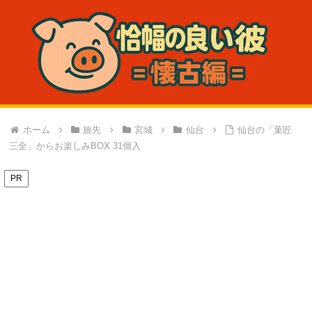
ホーム
旅先
宮城
仙台
仙台の「菓匠
三全」からお楽しみBOX 31個入
PR