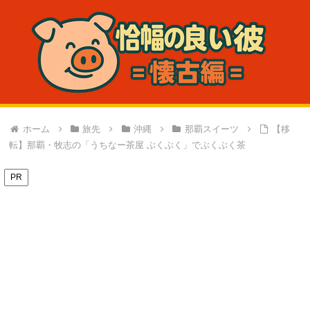
ホーム
旅先
沖縄
那覇スイーツ
【移
転】那覇・牧志の「うちなー茶屋 ぶくぶく」でぶくぶく茶
PR