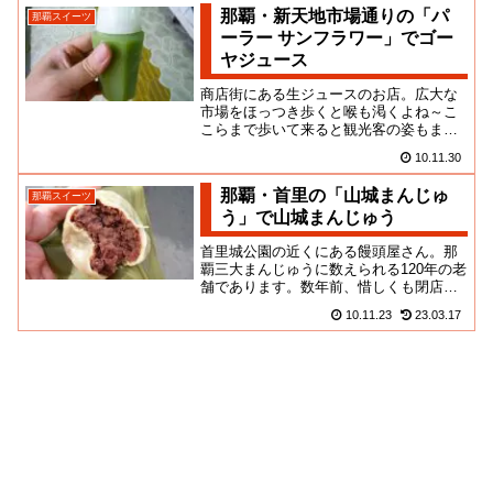
那覇・新天地市場通りの「パ
那覇スイーツ
ーラー サンフラワー」でゴー
ヤジュース
商店街にある生ジュースのお店。広大な
市場をほっつき歩くと喉も渇くよね～こ
こらまで歩いて来ると観光客の姿もまば
らなんだけど、地元の方々もこういうス
10.11.30
タイルのジュースを普通に愛飲...
那覇・首里の「山城まんじゅ
那覇スイーツ
う」で山城まんじゅう
首里城公園の近くにある饅頭屋さん。那
覇三大まんじゅうに数えられる120年の老
舗であります。数年前、惜しくも閉店し
てしまったのが、先ごろ見事に復活を遂
10.11.23
23.03.17
げたみたい。さんぱちさん...