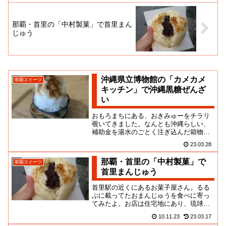
那覇・首里の「中村製菓」で首里まん
じゅう
沖縄県立博物館の「カメカメ
那覇スイーツ
キッチン」で沖縄黒糖ぜんざ
い
おもろまちにある、おきみゅーをチラリ
覗いてきました。なんとも沖縄らしい、
補助金を湯水のごとく注ぎ込んだ箱物。
例によって、地に足のついてないという
23.03.28
か、地域の需要に対し過剰な施...
那覇・首里の「中村製菓」で
那覇スイーツ
首里まんじゅう
首里駅の近くにあるお菓子屋さん。るる
ぶに載ってたおまんじゅうを食べに寄っ
てみたよ。お店は住宅地にあり、琉球伝
統菓子や和菓子の他、洋菓子なんかも売
10.11.23
23.03.17
っている町のお菓子屋さん営業...