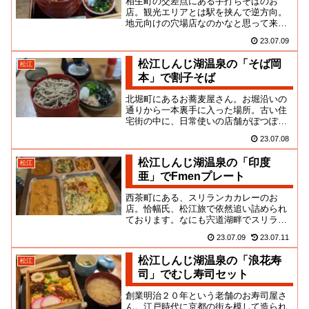
相生町の交差点にある手打ちそばのお
店。観光エリアとは駅を挟んで逆方向。
地元向けの穴場店なのかなと思って来て
みたら、逆に行列まで出来てて、ビック
23.07.09
リしましたよ。１０人入れないく...
松江しんじ湖温泉の「そば岡
松江
本」で割子そば
北堀町にあるお蕎麦屋さん。お堀沿いの
通りから一本裏手に入った場所。古い住
宅街の中に、日常使いの店舗がぽつぽつ
と残っているような環境です。入口に暖
23.07.08
簾がかかってなければ、飲食店...
松江しんじ湖温泉の「印度
松江
亜」でFmenプレート
西茶町にある、スリランカカレーのお
店。恰幅氏、松江旅で依然追い詰められ
ております。なにも宍道湖畔でスリラン
カ料理を食わなくてもいいんじゃねーか
23.07.09
23.07.11
というツッコミに対し、うっせー...
松江しんじ湖温泉の「浪花寿
松江
司」でむし寿司セット
創業明治２０年という老舗のお寿司屋さ
ん。江戸時代に京都の街を模して造られ