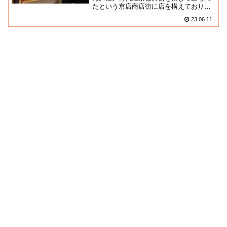
たという京店商店街に店を構えておりま
す。思ったよか敷居の高くない、町場の
23.06.11
気さくな雰囲気の漂うお店でし...