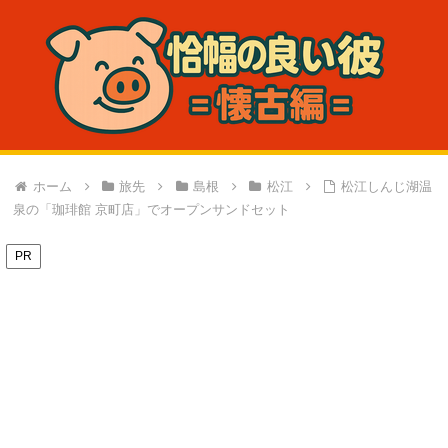
ホーム
旅先
島根
松江
松江しんじ湖温
泉の「珈琲館 京町店」でオープンサンドセット
PR