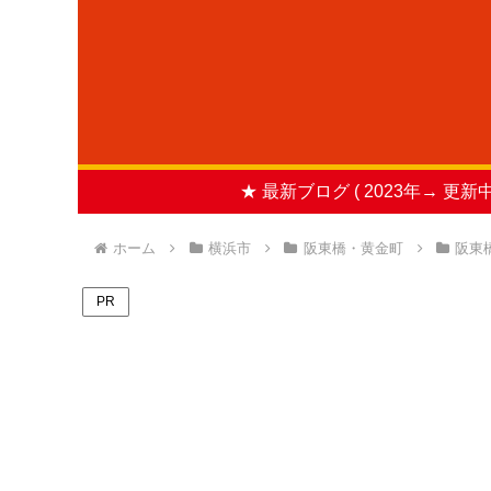
★ 最新ブログ ( 2023年→ 更新中
ホーム
横浜市
阪東橋・黄金町
阪東
PR