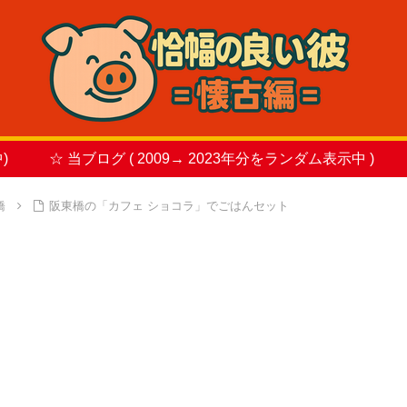
)
☆ 当ブログ ( 2009→ 2023年分をランダム表示中 )
橋
阪東橋の「カフェ ショコラ」でごはんセット