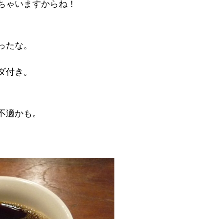
ちゃいますからね！
。
ったな。
ダ付き。
不適かも。