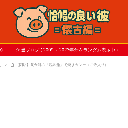
)
☆ 当ブログ ( 2009→ 2023年分をランダム表示中 )
町
【閉店】黄金町の「洗濯船」で焼きカレー（ご飯入り）