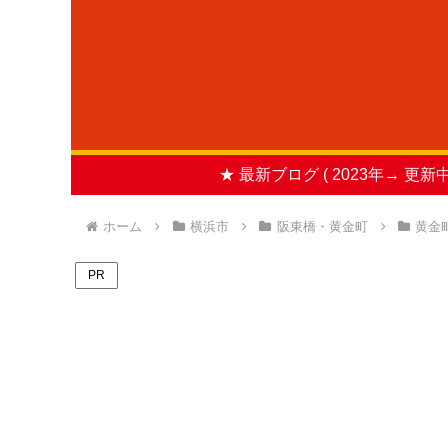
★ 最新ブログ ( 2023年→ 更新中
ホーム
横浜市
阪東橋・黄金町
黄金
PR