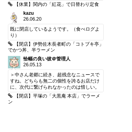
【休業】関内の「紅花」で日替わり定食
kazu
26.06.20
既に閉店しているようです。（食べログよ
り）
【閉店】伊勢佐木長者町の「コトブキ亭」
でかつ丼、半ラーメン
恰幅の良い彼＠管理人
26.05.13
＞中さん老郷に続き、超残念なニュースで
すね。どちらも無二の個性を誇るお店だけ
に、次代に繋げられなかったのは惜しい。
【閉店】平塚の「大黒庵 本店」でラーメ
ン