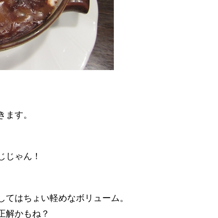
きます。
じじゃん！
。
してはちょい軽めなボリューム。
正解かもね？