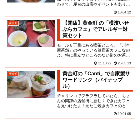
わせて、屋台の出店やイベントもあり。
福富町から黄金町あたりがメインの会場
10.04.12
となります。食屋台は昔ながら...
【閉店】黄金町 の「横濱いせ
黄金町
ぶらカフェ」でアレルギー対
策セット
モール６丁目にある喫茶どころ。「川本
屋茶舗」のやっている健康茶カフェなの
よ。特に目立つところのない街のお茶屋
さんであんまり流行っているふうでもな
11.10.22
25.05.13
かったのよ。明治創業の老舗だ...
黄金町の「Canti」で自家製サ
黄金町
ワードリンク（パイナップ
ル）
チャリンコでフラフラしていたら、ちょ
んの間跡の店舗街に新しくできたカフェ
を見つけたよ！元たこ焼きカフェのとこ
だよね。ヒョロッとベレー帽をかぶっ
10.01.05
た、いかにも文系な兄貴がやって...