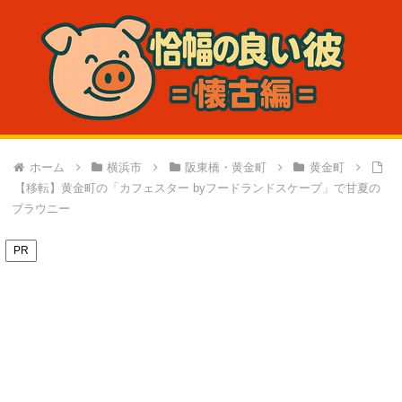
ホーム
横浜市
阪東橋・黄金町
黄金町
【移転】黄金町の「カフェスター byフードランドスケープ」で甘夏の
ブラウニー
PR