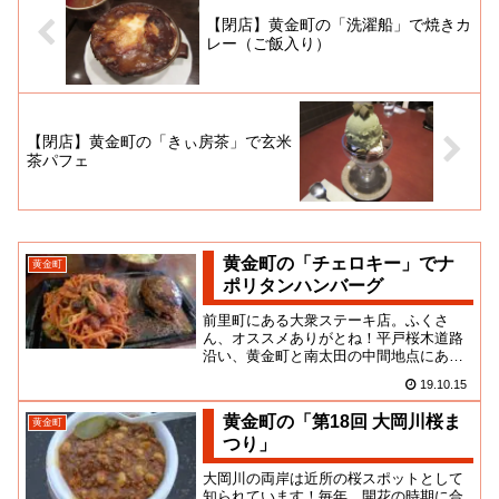
【閉店】黄金町の「洗濯船」で焼きカ
レー（ご飯入り）
【閉店】黄金町の「きぃ房茶」で玄米
茶パフェ
黄金町の「チェロキー」でナ
黄金町
ポリタンハンバーグ
前里町にある大衆ステーキ店。ふくさ
ん、オススメありがとね！平戸桜木道路
沿い、黄金町と南太田の中間地点にある
お店です。店頭を通る機会が少ないの
19.10.15
で、その後、景気はどんなもんかな...
黄金町の「第18回 大岡川桜ま
黄金町
つり」
大岡川の両岸は近所の桜スポットとして
知られています！毎年、開花の時期に合