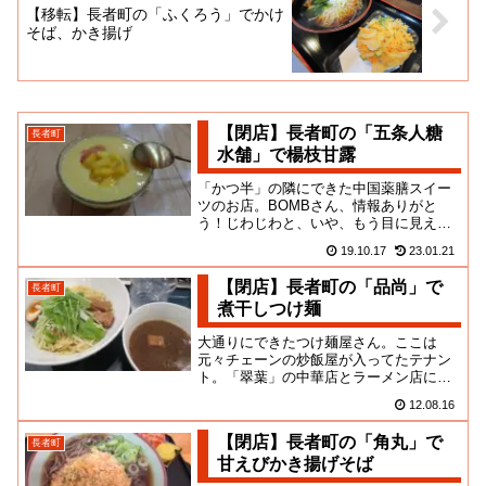
【移転】長者町の「ふくろう」でかけ
そば、かき揚げ
【閉店】長者町の「五条人糖
長者町
水舗」で楊枝甘露
「かつ半」の隣にできた中国薬膳スイー
ツのお店。BOMBさん、情報ありがと
う！じわじわと、いや、もう目に見える
ようなスピードで中華街化が進んでいる
19.10.17
23.01.21
伊勢佐木町界隈です。本来の横...
【閉店】長者町の「品尚」で
長者町
煮干しつけ麺
大通りにできたつけ麺屋さん。ここは
元々チェーンの炒飯屋が入ってたテナン
ト。「翠葉」の中華店とラーメン店に挟
み撃ちされた、なかなか厳しい条件での
12.08.16
出店なんだよ。例によって、チェ...
【閉店】長者町の「角丸」で
長者町
甘えびかき揚げそば