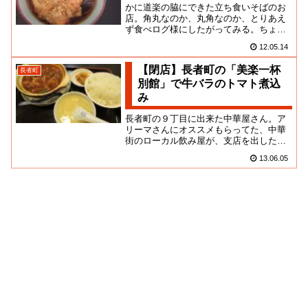
かに道楽の脇にできた立ち食いそばのお
店。角丸なのか、丸角なのか、とりあえ
ず食べログ様にしたがってみる。ちょう
ど開店したての時に通りがかったんだ
12.05.14
よ。思ったよりも若いニーチャン...
【閉店】長者町の「美楽一杯
長者町
別館」で牛バラのトマト煮込
み
長者町の９丁目に出来た中華屋さん。ア
リーマさんにオススメもらってた、中華
街のローカル飲み屋が、支店を出したん
だな。お店の場所は、ゲイスポットを挟
13.06.05
んで、２軒の中華屋の経営がコ...