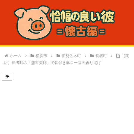
ホーム
横浜市
伊勢佐木町
長者町
【閉
店】長者町の「盛世美錦」で骨付き豚ロースの香り揚げ
PR